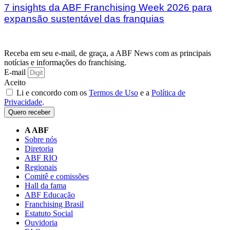
7 insights da ABF Franchising Week 2026 para
expansão sustentável das franquias
Receba em seu e-mail, de graça, a ABF News com as principais
notícias e informações do franchising.
E-mail
Aceito
Li e concordo com os
Termos de Uso
e a
Política de
Privacidade
.
Quero receber
A ABF
Sobre nós
Diretoria
ABF RIO
Regionais
Comitê e comissões
Hall da fama
ABF Educação
Franchising Brasil
Estatuto Social
Ouvidoria