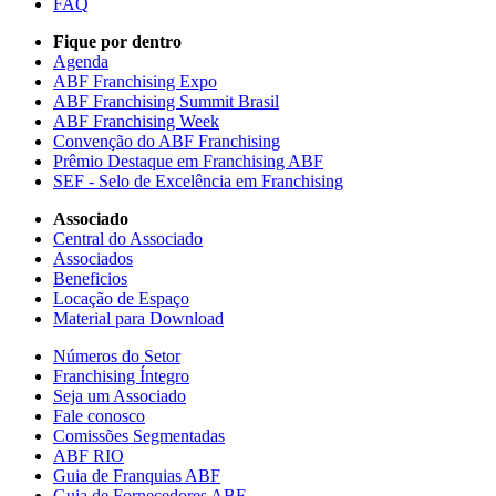
FAQ
Fique por dentro
Agenda
ABF Franchising Expo
ABF Franchising Summit Brasil
ABF Franchising Week
Convenção do ABF Franchising
Prêmio Destaque em Franchising ABF
SEF - Selo de Excelência em Franchising
Associado
Central do Associado
Associados
Beneficios
Locação de Espaço
Material para Download
Números do Setor
Franchising Íntegro
Seja um Associado
Fale conosco
Comissões Segmentadas
ABF RIO
Guia de Franquias ABF
Guia de Fornecedores ABF