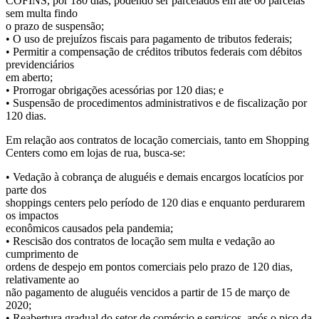
COFINS, por 180 dias, podendo ser parcelados em até 60 parcelas
sem multa findo
o prazo de suspensão;
• O uso de prejuízos fiscais para pagamento de tributos federais;
• Permitir a compensação de créditos tributos federais com débitos
previdenciários
em aberto;
• Prorrogar obrigações acessórias por 120 dias; e
• Suspensão de procedimentos administrativos e de fiscalização por
120 dias.
Em relação aos contratos de locação comerciais, tanto em Shopping
Centers como em lojas de rua, busca-se:
• Vedação à cobrança de aluguéis e demais encargos locatícios por
parte dos
shoppings centers pelo período de 120 dias e enquanto perdurarem
os impactos
econômicos causados pela pandemia;
• Rescisão dos contratos de locação sem multa e vedação ao
cumprimento de
ordens de despejo em pontos comerciais pelo prazo de 120 dias,
relativamente ao
não pagamento de aluguéis vencidos a partir de 15 de março de
2020;
• Reabertura gradual do setor de comércio e serviços, após o pico da