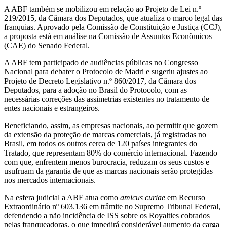
A ABF também se mobilizou em relação ao Projeto de Lei n.º
219/2015, da Câmara dos Deputados, que atualiza o marco legal das
franquias. Aprovado pela Comissão de Constituição e Justiça (CCJ),
a proposta está em análise na Comissão de Assuntos Econômicos
(CAE) do Senado Federal.
A ABF tem participado de audiências públicas no Congresso
Nacional para debater o Protocolo de Madri e sugeriu ajustes ao
Projeto de Decreto Legislativo n.º 860/2017, da Câmara dos
Deputados, para a adoção no Brasil do Protocolo, com as
necessárias correções das assimetrias existentes no tratamento de
entes nacionais e estrangeiros.
Beneficiando, assim, as empresas nacionais, ao permitir que gozem
da extensão da proteção de marcas comerciais, já registradas no
Brasil, em todos os outros cerca de 120 países integrantes do
Tratado, que representam 80% do comércio internacional. Fazendo
com que, enfrentem menos burocracia, reduzam os seus custos e
usufruam da garantia de que as marcas nacionais serão protegidas
nos mercados internacionais.
Na esfera judicial a ABF atua como
amicus curiae
em Recurso
Extraordinário nº 603.136 em trâmite no Supremo Tribunal Federal,
defendendo a não incidência de ISS sobre os Royalties cobrados
pelas franqueadoras, o que impedirá considerável aumento da carga