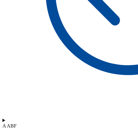
A ABF