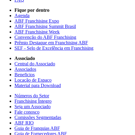
Fique por dentro
Agenda
ABF Franchising Expo
ABF Franchising Summit Brasil
ABF Franchising Week
Convenção do ABF Franchising
Prêmio Destaque em Franchising ABF
SEF - Selo de Excelência em Franchising
Associado
Central do Associado
Associados
Beneficios
Locação de Espaço
Material para Download
Números do Setor
Franchising Íntegro
Seja um Associado
Fale conosco
Comissões Segmentadas
ABF RIO
Guia de Franquias ABF
Guia de Fornecedores ABF