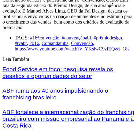
fala da segunda edição do Prêmio Design, de sua abrangência e
evolução. E Manoel Alves Lima, CEO da Fal Design, destaca os
profissionais envolvidos na criação de ambientes e no estímulo para
o crescimento das vendas, bem como dos critérios de avaliação da
premiação.
TAGS:
#16ªconvenção
,
#convençãoabf
,
#prêmiodesign
,
#tvabf
,
2016
,
Comandatuba
,
Convenção
,
https://www.youtube.com/watch?v=YKslwC9zfEQ&t=18s
Leia Também
Food Service em foco: pesquisa revela os
desafios e oportunidades do setor
ABF ruma aos 40 anos impulsionando o
franchising brasileiro
ABF fortalece a internacionalização do franchising
brasileiro com missão empresarial ao Panamá e à
Costa Rica