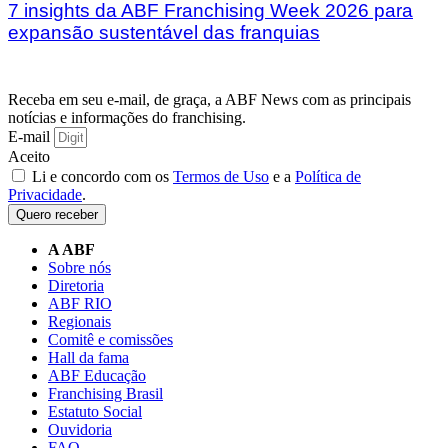
7 insights da ABF Franchising Week 2026 para
expansão sustentável das franquias
Receba em seu e-mail, de graça, a ABF News com as principais
notícias e informações do franchising.
E-mail
Aceito
Li e concordo com os
Termos de Uso
e a
Política de
Privacidade
.
Quero receber
A ABF
Sobre nós
Diretoria
ABF RIO
Regionais
Comitê e comissões
Hall da fama
ABF Educação
Franchising Brasil
Estatuto Social
Ouvidoria
FAQ