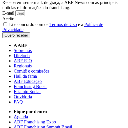
Receba em seu e-mail, de graça, a ABF News com as principais
notícias e informações do franchising.
E-mail
Aceito
Li e concordo com os
Termos de Uso
e a
Política de
Privacidade
.
Quero receber
A ABF
Sobre nós
Diretoria
ABF RIO
Regionais
Comitê e comissões
Hall da fama
ABF Educação
Franchising Brasil
Estatuto Social
Ouvidoria
FAQ
Fique por dentro
Agenda
ABF Franchising Expo
ABF Franchising Summit Brasil