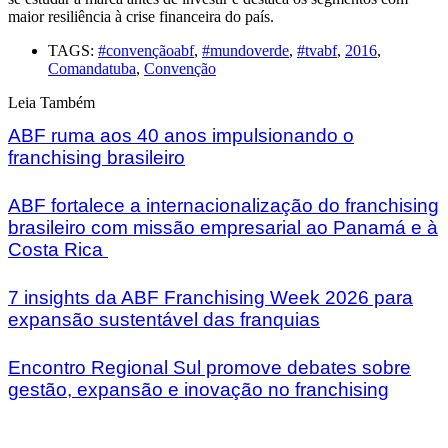
maior resiliência à crise financeira do país.
TAGS:
#convençãoabf
,
#mundoverde
,
#tvabf
,
2016
,
Comandatuba
,
Convenção
Leia Também
ABF ruma aos 40 anos impulsionando o
franchising brasileiro
ABF fortalece a internacionalização do franchising
brasileiro com missão empresarial ao Panamá e à
Costa Rica
7 insights da ABF Franchising Week 2026 para
expansão sustentável das franquias
Encontro Regional Sul promove debates sobre
gestão, expansão e inovação no franchising