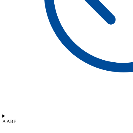
A ABF