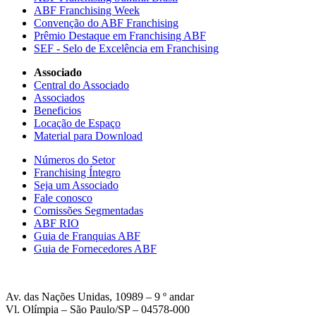
ABF Franchising Week
Convenção do ABF Franchising
Prêmio Destaque em Franchising ABF
SEF - Selo de Excelência em Franchising
Associado
Central do Associado
Associados
Beneficios
Locação de Espaço
Material para Download
Números do Setor
Franchising Íntegro
Seja um Associado
Fale conosco
Comissões Segmentadas
ABF RIO
Guia de Franquias ABF
Guia de Fornecedores ABF
Av. das Nações Unidas, 10989 – 9 º andar
Vl. Olímpia – São Paulo/SP – 04578-000