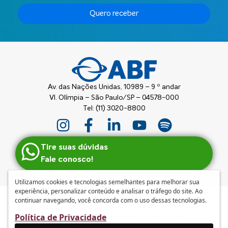
Quero receber
Av. das Nações Unidas, 10989 – 9 º andar
Vl. Olímpia – São Paulo/SP – 04578-000
Tel: (11) 3020-8800
Tire suas dúvidas
Fale conosco!
Utilizamos cookies e tecnologias semelhantes para melhorar sua
experiência, personalizar conteúdo e analisar o tráfego do site. Ao
continuar navegando, você concorda com o uso dessas tecnologias.
Anuncie
|
Guia de Franquias ABF
|
Política de privacidade e
Política de Privacidade
tratamento de dados pessoais
|
Termos de Uso
© 2026 – ABF | Associação Brasileira de Franchising