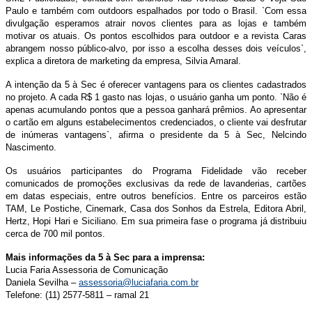
Paulo e também com outdoors espalhados por todo o Brasil. `Com essa
divulgação esperamos atrair novos clientes para as lojas e também
motivar os atuais. Os pontos escolhidos para outdoor e a revista Caras
abrangem nosso público-alvo, por isso a escolha desses dois veículos`,
explica a diretora de marketing da empresa, Silvia Amaral.
A intenção da 5 à Sec é oferecer vantagens para os clientes cadastrados
no projeto. A cada R$ 1 gasto nas lojas, o usuário ganha um ponto. `Não é
apenas acumulando pontos que a pessoa ganhará prêmios. Ao apresentar
o cartão em alguns estabelecimentos credenciados, o cliente vai desfrutar
de inúmeras vantagens`, afirma o presidente da 5 à Sec, Nelcindo
Nascimento.
Os usuários participantes do Programa Fidelidade vão receber
comunicados de promoções exclusivas da rede de lavanderias, cartões
em datas especiais, entre outros benefícios. Entre os parceiros estão
TAM, Le Postiche, Cinemark, Casa dos Sonhos da Estrela, Editora Abril,
Hertz, Hopi Hari e Siciliano. Em sua primeira fase o programa já distribuiu
cerca de 700 mil pontos.
Mais informações da 5 à Sec para a imprensa:
Lucia Faria Assessoria de Comunicação
Daniela Sevilha –
assessoria@luciafaria.com.br
Telefone: (11) 2577-5811 – ramal 21