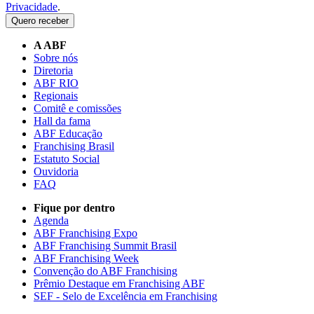
Privacidade
.
Quero receber
A ABF
Sobre nós
Diretoria
ABF RIO
Regionais
Comitê e comissões
Hall da fama
ABF Educação
Franchising Brasil
Estatuto Social
Ouvidoria
FAQ
Fique por dentro
Agenda
ABF Franchising Expo
ABF Franchising Summit Brasil
ABF Franchising Week
Convenção do ABF Franchising
Prêmio Destaque em Franchising ABF
SEF - Selo de Excelência em Franchising