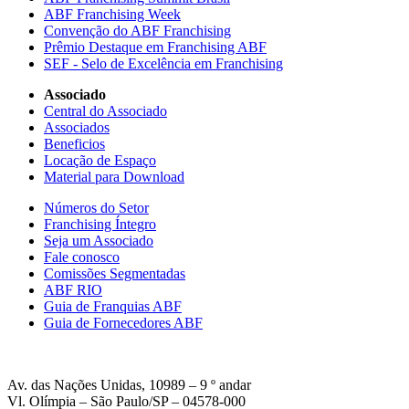
ABF Franchising Week
Convenção do ABF Franchising
Prêmio Destaque em Franchising ABF
SEF - Selo de Excelência em Franchising
Associado
Central do Associado
Associados
Beneficios
Locação de Espaço
Material para Download
Números do Setor
Franchising Íntegro
Seja um Associado
Fale conosco
Comissões Segmentadas
ABF RIO
Guia de Franquias ABF
Guia de Fornecedores ABF
Av. das Nações Unidas, 10989 – 9 º andar
Vl. Olímpia – São Paulo/SP – 04578-000