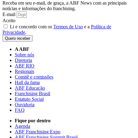
Receba em seu e-mail, de graça, a ABF News com as principais
notícias e informações do franchising.
E-mail
Aceito
Li e concordo com os
Termos de Uso
e a
Política de
Privacidade
.
Quero receber
A ABF
Sobre nós
Diretoria
ABF RIO
Regionais
Comitê e comissões
Hall da fama
ABF Educação
Franchising Brasil
Estatuto Social
Ouvidoria
FAQ
Fique por dentro
Agenda
ABF Franchising Expo
ABF Franchising Summit Brasil