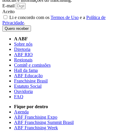
notícias e informações do franchising.
E-mail
Aceito
Li e concordo com os
Termos de Uso
e a
Política de
Privacidade
.
Quero receber
A ABF
Sobre nós
Diretoria
ABF RIO
Regionais
Comitê e comissões
Hall da fama
ABF Educação
Franchising Brasil
Estatuto Social
Ouvidoria
FAQ
Fique por dentro
Agenda
ABF Franchising Expo
ABF Franchising Summit Brasil
ABF Franchising Week