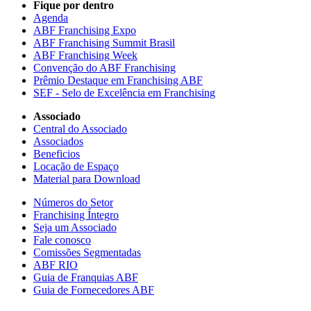
Fique por dentro
Agenda
ABF Franchising Expo
ABF Franchising Summit Brasil
ABF Franchising Week
Convenção do ABF Franchising
Prêmio Destaque em Franchising ABF
SEF - Selo de Excelência em Franchising
Associado
Central do Associado
Associados
Beneficios
Locação de Espaço
Material para Download
Números do Setor
Franchising Íntegro
Seja um Associado
Fale conosco
Comissões Segmentadas
ABF RIO
Guia de Franquias ABF
Guia de Fornecedores ABF