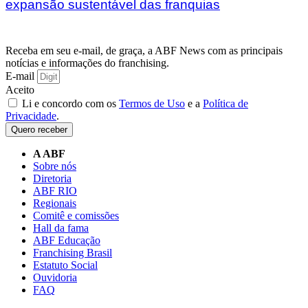
expansão sustentável das franquias
Receba em seu e-mail, de graça, a ABF News com as principais
notícias e informações do franchising.
E-mail
Aceito
Li e concordo com os
Termos de Uso
e a
Política de
Privacidade
.
Quero receber
A ABF
Sobre nós
Diretoria
ABF RIO
Regionais
Comitê e comissões
Hall da fama
ABF Educação
Franchising Brasil
Estatuto Social
Ouvidoria
FAQ