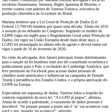
escritório Dannemann, Siemsen, Bigler, Ipanema & Moreira, o
evento contou com palestra de Vanessa Fonseca, executiva de
produção cibernética da Accenture do Brasil.
Mariana lembrou que a Lei Geral de Proteção de Dados (Lei
Federal 13.709/18) tramitou por quase uma década. Ainda em 2010
o assunto já era debatido no Congresso. Seguindo os moldes da
GDPR (sigla em inglês para o Regulamento Geral sobre Proteção de
Dados, em vigor na União Europeia desde maio deste ano), a
LGPD foi promulgada no último mês de agosto e deverá entrar em
vigor a partir de 16 de fevereiro de 2020.
Na visão da advogada, dois fatores principais foram determinantes
para a sanção da lei brasileira num ano tão conturbado econômica e
politicamente para o País: o escândalo do Cambridge Analytica, que
teve permissão do Facebook para acessar dados pessoais de
cidadãos norte-americanos e influenciar na campanha de Donald
Trump à presidência dos Estados Unidos, e a própria aprovação do
GDPR na Europa.
Especialista em segurança de dados, Vanessa falou a respeito do
contexto regulatório da nova lei. “A LGPD já pegou”, afirmou.
Ainda de acordo a palestrante, o vazamento de dados pessoais é
inevitável. “Se prepare porque o ponto não é ‘se’ vai acontecer com
você e sim ‘quando’ irá acontecer”, advertiu.