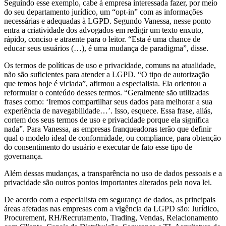
Seguindo esse exemplo, cabe à empresa interessada fazer, por meio
do seu departamento jurídico, um “opt-in” com as informações
necessárias e adequadas à LGPD. Segundo Vanessa, nesse ponto
entra a criatividade dos advogados em redigir um texto enxuto,
rápido, conciso e atraente para o leitor. “Esta é uma chance de
educar seus usuários (…), é uma mudança de paradigma”, disse.
Os termos de políticas de uso e privacidade, comuns na atualidade,
não são suficientes para atender a LGPD. “O tipo de autorização
que temos hoje é viciada”, afirmou a especialista. Ela orientou a
reformular o conteúdo desses termos. “Geralmente são utilizadas
frases como: ‘Iremos compartilhar seus dados para melhorar a sua
experiência de navegabilidade…’. Isso, esquece. Essa frase, aliás,
cortem dos seus termos de uso e privacidade porque ela significa
nada”. Para Vanessa, as empresas franqueadoras terão que definir
qual o modelo ideal de conformidade, ou compliance, para obtenção
do consentimento do usuário e executar de fato esse tipo de
governança.
Além dessas mudanças, a transparência no uso de dados pessoais e a
privacidade são outros pontos importantes alterados pela nova lei.
De acordo com a especialista em segurança de dados, as principais
áreas afetadas nas empresas com a vigência da LGPD são: Jurídico,
Procurement, RH/Recrutamento, Trading, Vendas, Relacionamento