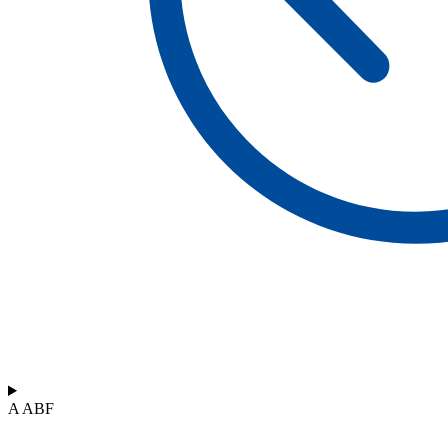
A ABF