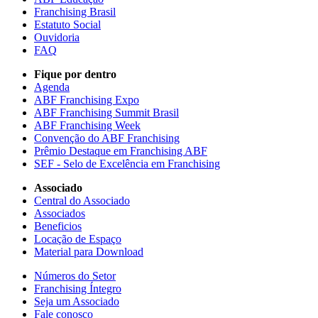
Franchising Brasil
Estatuto Social
Ouvidoria
FAQ
Fique por dentro
Agenda
ABF Franchising Expo
ABF Franchising Summit Brasil
ABF Franchising Week
Convenção do ABF Franchising
Prêmio Destaque em Franchising ABF
SEF - Selo de Excelência em Franchising
Associado
Central do Associado
Associados
Beneficios
Locação de Espaço
Material para Download
Números do Setor
Franchising Íntegro
Seja um Associado
Fale conosco