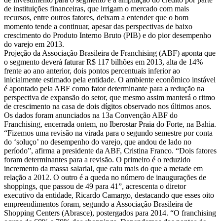
de instituições financeiras, que irrigam o mercado com mais
recursos, entre outros fatores, deixam a entender que o bom
momento tende a continuar, apesar das perspectivas de baixo
crescimento do Produto Interno Bruto (PIB) e do pior desempenho
do varejo em 2013.
Projeção da Associação Brasileira de Franchising (ABF) aponta que
o segmento deverá faturar R$ 117 bilhões em 2013, alta de 14%
frente ao ano anterior, dois pontos percentuais inferior ao
inicialmente estimado pela entidade. O ambiente econômico instável
é apontado pela ABF como fator determinante para a redução na
perspectiva de expansão do setor, que mesmo assim manterá o ritmo
de crescimento na casa de dois dígitos observado nos últimos anos.
Os dados foram anunciados na 13a Convenção ABF do
Franchising, encerrada ontem, no Iberostar Praia do Forte, na Bahia.
“Fizemos uma revisão na virada para o segundo semestre por conta
do ‘soluço’ no desempenho do varejo, que andou de lado no
período”, afirma a presidente da ABF, Cristina Franco. “Dois fatores
foram determinantes para a revisão. O primeiro é o reduzido
incremento da massa salarial, que caiu mais do que a metade em
relação a 2012. O outro é a queda no número de inaugurações de
shoppings, que passou de 49 para 41”, acrescenta o diretor
executivo da entidade, Ricardo Camargo, destacando que esses oito
empreendimentos foram, segundo a Associação Brasileira de
Shopping Centers (Abrasce), postergados para 2014. “O franchising