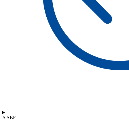
A ABF