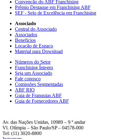
Convenção do ABF Franchising
Prêmio Destaque em Franchising ABF
SEF - Selo de Excelência em Franchising
Associado
Central do Associado
Associados
Beneficios
Locação de Espaço
Material para Download
Números do Setor
Franchising Íntegro
Seja um Associado
Fale conosco
Comissões Segmentadas
ABF RIO
Guia de Franquias ABF
Guia de Fornecedores ABF
Av. das Nações Unidas, 10989 – 9 º andar
Vl. Olímpia – São Paulo/SP – 04578-000
Tel: (11) 3020-8800
Instagram