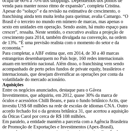
ocupa de 60% a 70% dos shoppings. Dependemos dos pontos de
venda para manter nosso ritmo de expansão”, completa Cristina.
Apesar do “soluço” e da revisão na estimativa de crescimento, o
franchising ainda tem muita lenha para queimar, avalia Camargo. “O
Brasil é o terceiro no mundo em número de marcas, mas apenas o
sexto em unidades em operação. Sendo assim, há muito espaço para
crescer”, ressalta. Neste sentido, o executivo avaliza a projeção de
crescimento para 2014, também divulgada na convenção, na ordem
de 13%. “É uma previsão realista com o momento do setor e da
economia.”
Para completar, a ABF estima que, em 2014, de 30 a 40 marcas
estrangeiras desembarquem no País hoje, 160 redes internacionais
atuam em território nacional. Além disso, o franchising vem sendo
acompanhado de perto pelos fundos de private equity, brasileiros e
internacionais, que desejam diversificar as operações por conta da
volatilidade do mercado acionário.
Aquisições
Entre os negócios anunciados, destaque para o Gávea
Investimentos, que adquiriu, em 2012, quase 30% da marca de
óculos e acessórios Chilli Beans, e para o fundo britânico Actis, que
investiu US$ 68 milhões na rede de escolas de idiomas CNA. Outro
acordo fechado foi o da gestora britânica 31, que acertou a aquisição
da Óticas Carol por cerca de R$ 108 milhões.
Em paralelo, a entidade mantém a parceria com a Agência Brasileira
de Promoção de Exportações e Investimentos (Apex-Brasil),