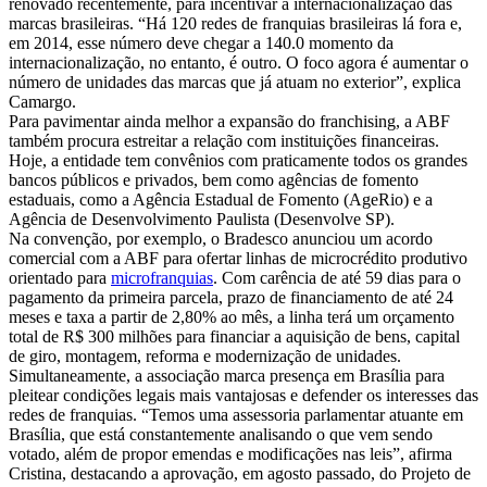
renovado recentemente, para incentivar a internacionalização das
marcas brasileiras. “Há 120 redes de franquias brasileiras lá fora e,
em 2014, esse número deve chegar a 140.0 momento da
internacionalização, no entanto, é outro. O foco agora é aumentar o
número de unidades das marcas que já atuam no exterior”, explica
Camargo.
Para pavimentar ainda melhor a expansão do franchising, a ABF
também procura estreitar a relação com instituições financeiras.
Hoje, a entidade tem convênios com praticamente todos os grandes
bancos públicos e privados, bem como agências de fomento
estaduais, como a Agência Estadual de Fomento (AgeRio) e a
Agência de Desenvolvimento Paulista (Desenvolve SP).
Na convenção, por exemplo, o Bradesco anunciou um acordo
comercial com a ABF para ofertar linhas de microcrédito produtivo
orientado para
microfranquias
. Com carência de até 59 dias para o
pagamento da primeira parcela, prazo de financiamento de até 24
meses e taxa a partir de 2,80% ao mês, a linha terá um orçamento
total de R$ 300 milhões para financiar a aquisição de bens, capital
de giro, montagem, reforma e modernização de unidades.
Simultaneamente, a associação marca presença em Brasília para
pleitear condições legais mais vantajosas e defender os interesses das
redes de franquias. “Temos uma assessoria parlamentar atuante em
Brasília, que está constantemente analisando o que vem sendo
votado, além de propor emendas e modificações nas leis”, afirma
Cristina, destacando a aprovação, em agosto passado, do Projeto de