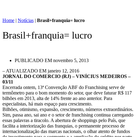
Home
|
Notícias
|
Brasil+franquia= lucro
Brasil+franquia= lucro
PUBLICADO EM
novembro 5, 2013
– ATUALIZADO EM janeiro 12, 2016
JORNAL DO COMERCIO (RJ) – VINÍCIUS MEDEIROS –
03/11
Encerrada ontem, 13ª Convenção ABF do Franchising serve de
termômetro para o bom momento do setor, que deve faturar R$ 117
bilhões em 2013, alta de 14% frente ao ano anterior. Para
especialistas, há mais espaço para crescimento.
Bilhões, otimismo, expansão, crescimento, números extraordinários.
Sim, passa ano, sai ano e o setor de franchising continua carregando
essas palavras a tiracolo. A abertura de shoppings pelo País, que
facilita a interiorização das franquias, o permanente processo de
internacionalização das marcas nacionais, o olhar atento de fundos
de investimento para o segmento e a ampliação do crédito por parte