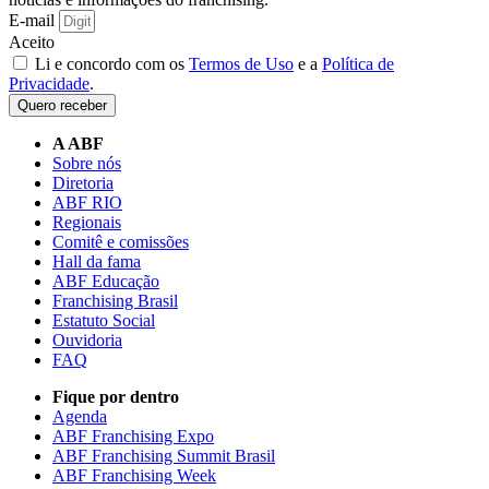
E-mail
Aceito
Li e concordo com os
Termos de Uso
e a
Política de
Privacidade
.
Quero receber
A ABF
Sobre nós
Diretoria
ABF RIO
Regionais
Comitê e comissões
Hall da fama
ABF Educação
Franchising Brasil
Estatuto Social
Ouvidoria
FAQ
Fique por dentro
Agenda
ABF Franchising Expo
ABF Franchising Summit Brasil
ABF Franchising Week