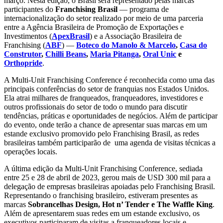
março. Nesta edição, o Brasil será representado pelas marcas
participantes do
Franchising Brasil
— programa de
internacionalização do setor realizado por meio de uma parceria
entre a Agência Brasileira de Promoção de Exportações e
Investimentos (
ApexBrasil
) e a Associação Brasileira de
Franchising (
ABF
) —
Boteco do Manolo & Marcelo
,
Casa do
Construtor
,
Chilli Beans
,
Maria Pitanga
,
Oral Unic
e
Orthopride
.
A Multi-Unit Franchising Conference é reconhecida como uma das
principais conferências do setor de franquias nos Estados Unidos.
Ela atrai milhares de franqueados, franqueadores, investidores e
outros profissionais do setor de todo o mundo para discutir
tendências, práticas e oportunidades de negócios. Além de participar
do evento, onde terão a chance de apresentar suas marcas em um
estande exclusivo promovido pelo Franchising Brasil, as redes
brasileiras também participarão de uma agenda de visitas técnicas a
operações locais.
A última edição da Multi-Unit Franchising Conference, sediada
entre 25 e 28 de abril de 2023, gerou mais de USD 300 mil para a
delegação de empresas brasileiras apoiadas pelo Franchising Brasil.
Representando o franchising brasileiro, estiveram presentes as
marcas
Sobrancelhas Design, Hot n’ Tender e The Waffle King
.
Além de apresentarem suas redes em um estande exclusivo, os
executivos participaram de visitas a franqueadores locais e