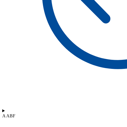
A ABF