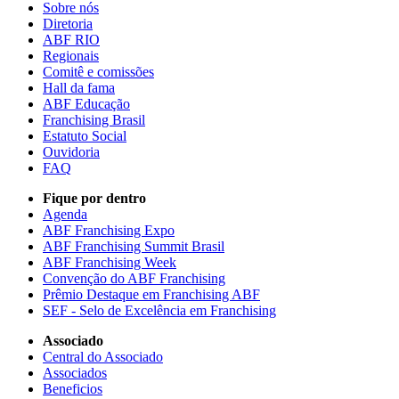
Sobre nós
Diretoria
ABF RIO
Regionais
Comitê e comissões
Hall da fama
ABF Educação
Franchising Brasil
Estatuto Social
Ouvidoria
FAQ
Fique por dentro
Agenda
ABF Franchising Expo
ABF Franchising Summit Brasil
ABF Franchising Week
Convenção do ABF Franchising
Prêmio Destaque em Franchising ABF
SEF - Selo de Excelência em Franchising
Associado
Central do Associado
Associados
Beneficios