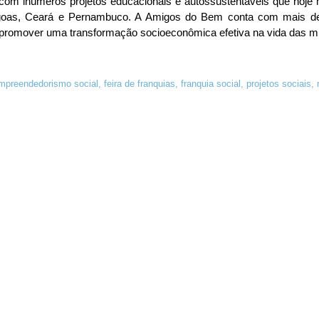
 com inúmeros projetos educacionais e autossustentáveis que hoje
goas, Ceará e Pernambuco. A Amigos do Bem conta com mais de
e promover uma transformação socioeconômica efetiva na vida das m
mpreendedorismo social
,
feira de franquias
,
franquia social
,
projetos sociais
,