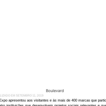
BF EXPO TRAZ INSTITUIÇÕES DE DESTAQUE POR SEUS PROJETOS SOCIAIS
vard Social na ABF Exp
tuições de destaque po
projetos sociais
ALIZADO EM SETEMBRO 11, 2019
Expo apresentou aos visitantes e às mais de 400 marcas que partic
tro instituições que desenvolvem projetos sociais relevantes e 