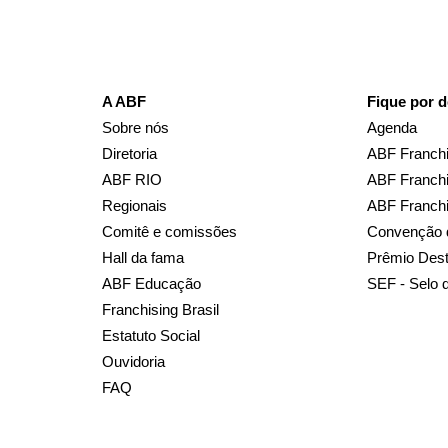
A ABF
Fique por d
Sobre nós
Agenda
Diretoria
ABF Franchi
ABF RIO
ABF Franchi
Regionais
ABF Franch
Comitê e comissões
Convenção 
Hall da fama
Prêmio Des
ABF Educação
SEF - Selo 
Franchising Brasil
Estatuto Social
Ouvidoria
FAQ