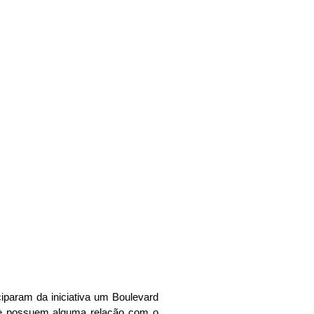
o traz
r seus
iparam da iniciativa um Boulevard
que possuem alguma relação com o