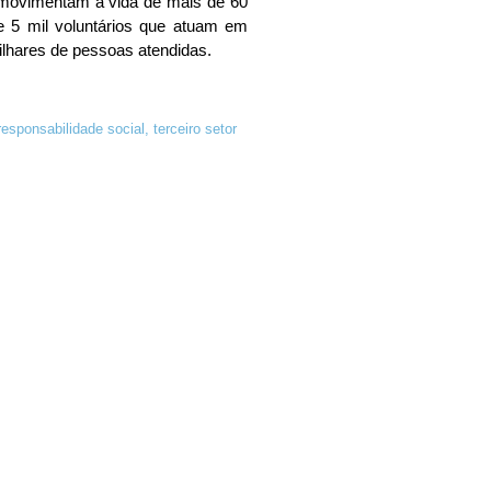
 movimentam a vida de mais de 60
 5 mil voluntários que atuam em
ilhares de pessoas atendidas.
responsabilidade social
,
terceiro setor