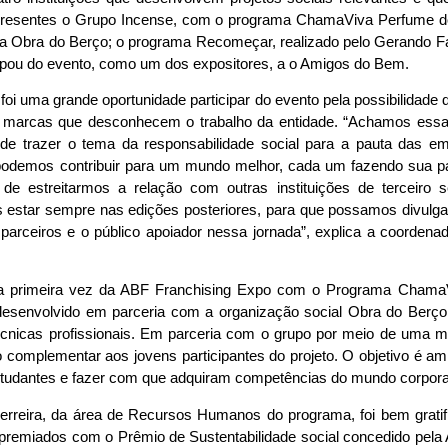
 presentes o Grupo Incense, com o programa ChamaViva Perfume d
 Obra do Berço; o programa Recomeçar, realizado pelo Gerando Falc
pou do evento, como um dos expositores, a o Amigos do Bem.
foi uma grande oportunidade participar do evento pela possibilidade
 marcas que desconhecem o trabalho da entidade. “Achamos essa i
a de trazer o tema da responsabilidade social para a pauta das 
odemos contribuir para um mundo melhor, cada um fazendo sua part
e estreitarmos a relação com outras instituições de terceiro 
s estar sempre nas edições posteriores, para que possamos divulga
 parceiros e o público apoiador nessa jornada”, explica a coordena
ela primeira vez da ABF Franchising Expo com o Programa Cham
desenvolvido em parceria com a organização social Obra do Berço.
écnicas profissionais. Em parceria com o grupo por meio de uma me
 complementar aos jovens participantes do projeto. O objetivo é amp
tudantes e fazer com que adquiram competências do mundo corpora
erreira, da área de Recursos Humanos do programa, foi bem gratific
premiados com o Prêmio de Sustentabilidade social concedido pel