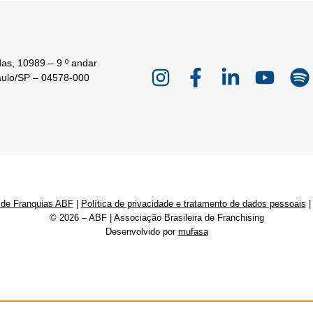
as, 10989 – 9 º andar
aulo/SP – 04578-000
 de Franquias ABF
|
Política de privacidade e tratamento de dados pessoais
© 2026 – ABF | Associação Brasileira de Franchising
Desenvolvido por
mufasa