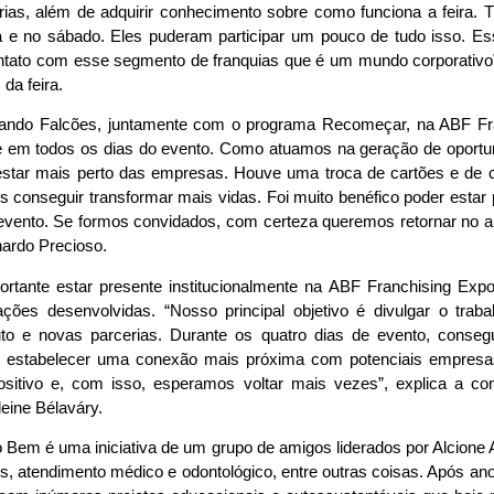
ias, além de adquirir conhecimento sobre como funciona a feira.
ra e no sábado. Eles puderam participar um pouco de tudo isso. Es
ntato com esse segmento de franquias que é um mundo corporativo”,
da feira.
ando Falcões, juntamente com o programa Recomeçar, na ABF Fra
nte em todos os dias do evento. Como atuamos na geração de oport
estar mais perto das empresas. Houve uma troca de cartões e de c
os conseguir transformar mais vidas. Foi muito benéfico poder estar 
 evento. Se formos convidados, com certeza queremos retornar no a
nardo Precioso.
ortante estar presente institucionalmente na ABF Franchising Exp
ções desenvolvidas. “Nosso principal objetivo é divulgar o trab
uto e novas parcerias. Durante os quatro dias de evento, conseg
 e estabelecer uma conexão mais próxima com potenciais empresa
ositivo e, com isso, esperamos voltar mais vezes”, explica a co
leine Bélaváry.
 Bem é uma iniciativa de um grupo de amigos liderados por Alcione A
os, atendimento médico e odontológico, entre outras coisas. Após ano