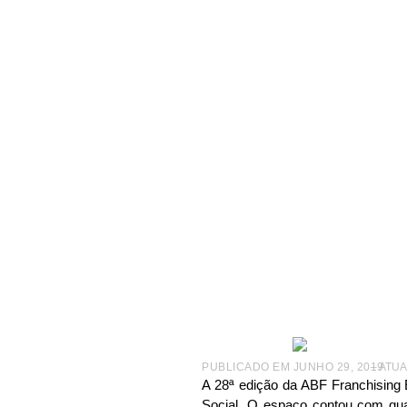
|
NOTÍCIAS
|
ABF EM AÇÃO
|
BOULEVARD SOCIAL NA A
Boule
insti
PUBLICADO EM
JUNHO 29, 2019
– ATU
A 28ª edição da ABF Franchising 
Social. O espaço contou com qua