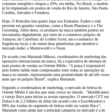
consumo energético chegou a 20%, em média. No Brasil, o modelo
já foi implantado em pontos de venda do Rio de Janeiro, São Paulo,
Curitiba, Salvador e Fortaleza.
Hoje, O Boticário tem quatro lojas nos Emirados Árabes e está
presente em grandes varejistas, como a Boots Pharmacy e a The
Grooming. Além disso, os produtos da marca também podem ser
encontrados digitalmente, por meio de e-commerce próprio; da
Amazon; do Carrefour; do Golden Scent, um e-commerce de
fragrâncias local, e de outras duas plataformas que atendem o
mercado árabe: o Mumzworld e o Noon.
De acordo com Marianah Mikosz, coordenadora de marketing das
operações internacionais da marca, há a expectativa de abertura de
mais pontos de vendas no Oriente Médio. “A praça é responsável
pelo boleto médio mais compensador entre todas as operações da
marca no mundo, representando uma produtividade de até três vezes
mais que no próprio Brasil”, explica Marianah.
Segundo a coordenadora de marketing, o mercado de beleza do
Oriente Médio é um dos que mais cresce no mundo. “Identificamos
o varejo físico para iniciar as nossas operações. O mercado CFT em
Dubai é de 2,3 bilhões de dólar (de acordo com o EuroMonitor) e
98% das vendas do segmento de beleza estão no varejo físico”,
Marianah conta ainda que a principal categoria no mercado é a de