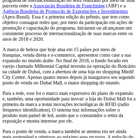
programa de internacionalização do setor realizado por meio de uma
parceria entre a
Associação Brasileira de Franchising
(ABF) e a
Agência Brasileira de Promoção de Exportações e Investimentos
(Apex-Brasil). Essa é a primeira edição do prêmio, que tem como
objetivo consagrar redes que, por meio da participação em ações de
promoção e capacitação do programa, iniciaram ou alcançaram um
consistente processo de internacionalização de suas marcas entre os
anos de 2018 e 2020.
A marca de beleza que hoje atua em 15 países por meio de
franquias, venda direta e e-commerce, apresentou como case a sua
expansão no mundo árabe. No final de 2018, o fundo focado em
varejo chamado Millennial Capital investiu na operação do Boticário
na cidade de Dubai, com a abertura de uma loja no shopping Mirdif
City Centre. Apenas quatro meses depois já inaugurava seu segundo
ponto de venda no Dubai Mall, o maior shopping do mundo.
Para a rede, esse foi o marco mais expressivo do plano de expansão
e, também, uma oportunidade para inovar: a loja do Dubai Mall foi a
primeira da marca a testar inovações tecnológicas de RFID (radio
frequence identification). O sistema traz informações sobre o
produto num painel de led, assim que o consumidor o retira da
exposição e mostra interesse por ele.
Para o ponto de venda, a marca também se atentou em ser ainda
mais sustentável e otimizou ao máximo seus recursos. A redução do