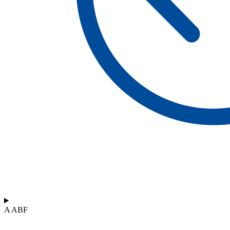
A ABF