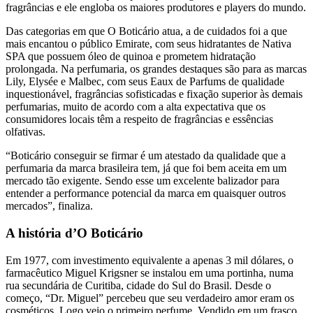
fragrâncias e ele engloba os maiores produtores e players do mundo.
Das categorias em que O Boticário atua, a de cuidados foi a que
mais encantou o público Emirate, com seus hidratantes de Nativa
SPA que possuem óleo de quinoa e prometem hidratação
prolongada. Na perfumaria, os grandes destaques são para as marcas
Lily, Elysée e Malbec, com seus Eaux de Parfums de qualidade
inquestionável, fragrâncias sofisticadas e fixação superior às demais
perfumarias, muito de acordo com a alta expectativa que os
consumidores locais têm a respeito de fragrâncias e essências
olfativas.
“Boticário conseguir se firmar é um atestado da qualidade que a
perfumaria da marca brasileira tem, já que foi bem aceita em um
mercado tão exigente. Sendo esse um excelente balizador para
entender a performance potencial da marca em quaisquer outros
mercados”, finaliza.
A história d’O Boticário
Em 1977, com investimento equivalente a apenas 3 mil dólares, o
farmacêutico Miguel Krigsner se instalou em uma portinha, numa
rua secundária de Curitiba, cidade do Sul do Brasil. Desde o
começo, “Dr. Miguel” percebeu que seu verdadeiro amor eram os
cosméticos. Logo veio o primeiro perfume. Vendido em um frasco