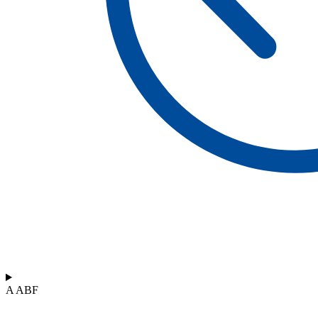
A ABF