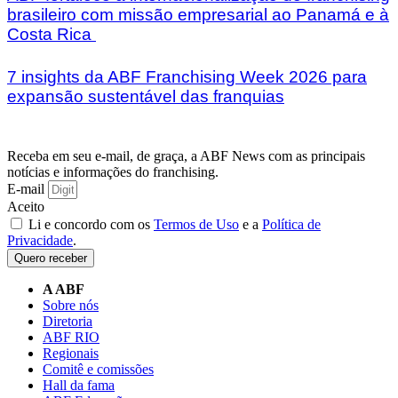
brasileiro com missão empresarial ao Panamá e à
Costa Rica
7 insights da ABF Franchising Week 2026 para
expansão sustentável das franquias
Receba em seu e-mail, de graça, a ABF News com as principais
notícias e informações do franchising.
E-mail
Aceito
Li e concordo com os
Termos de Uso
e a
Política de
Privacidade
.
Quero receber
A ABF
Sobre nós
Diretoria
ABF RIO
Regionais
Comitê e comissões
Hall da fama