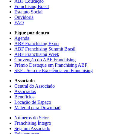
ABF Educação
Franchising Brasil
Estatuto Social
Ouvidoria
FAQ
Fique por dentro
Agenda
ABF Franchising Expo
ABF Franchising Summit Brasil
ABF Franchising Week
Convenção do ABF Franchising
Prêmio Destaque em Franchising ABF
SEF - Selo de Excelência em Franchising
Associado
Central do Associado
Associados
Beneficios
Locação de Espaço
Material para Download
Números do Setor
Franchising Íntegro
Seja um Associado
Fale conosco