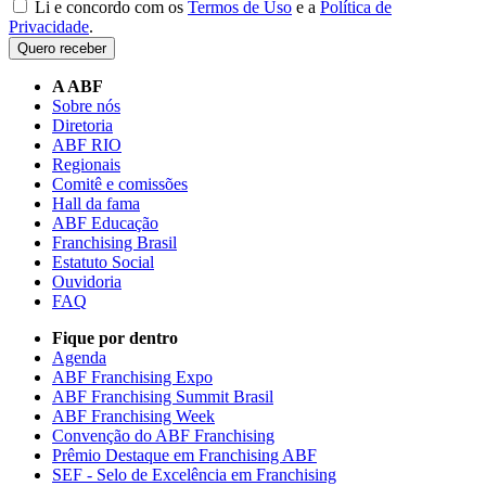
Li e concordo com os
Termos de Uso
e a
Política de
Privacidade
.
Quero receber
A ABF
Sobre nós
Diretoria
ABF RIO
Regionais
Comitê e comissões
Hall da fama
ABF Educação
Franchising Brasil
Estatuto Social
Ouvidoria
FAQ
Fique por dentro
Agenda
ABF Franchising Expo
ABF Franchising Summit Brasil
ABF Franchising Week
Convenção do ABF Franchising
Prêmio Destaque em Franchising ABF
SEF - Selo de Excelência em Franchising