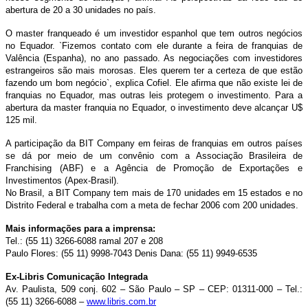
abertura de 20 a 30 unidades no país.
O master franqueado é um investidor espanhol que tem outros negócios
no Equador. `Fizemos contato com ele durante a feira de franquias de
Valência (Espanha), no ano passado. As negociações com investidores
estrangeiros são mais morosas. Eles querem ter a certeza de que estão
fazendo um bom negócio`, explica Cofiel. Ele afirma que não existe lei de
franquias no Equador, mas outras leis protegem o investimento. Para a
abertura da master franquia no Equador, o investimento deve alcançar U$
125 mil.
A participação da BIT Company em feiras de franquias em outros países
se dá por meio de um convênio com a Associação Brasileira de
Franchising (ABF) e a Agência de Promoção de Exportações e
Investimentos (Apex-Brasil).
No Brasil, a BIT Company tem mais de 170 unidades em 15 estados e no
Distrito Federal e trabalha com a meta de fechar 2006 com 200 unidades.
Mais informações para a imprensa:
Tel.: (55 11) 3266-6088 ramal 207 e 208
Paulo Flores: (55 11) 9998-7043
Denis Dana: (55 11) 9949-6535
Ex-Libris Comunicação Integrada
Av. Paulista, 509 conj. 602 – São Paulo – SP – CEP: 01311-000 – Tel.:
(55 11) 3266-6088 –
www.libris.com.br