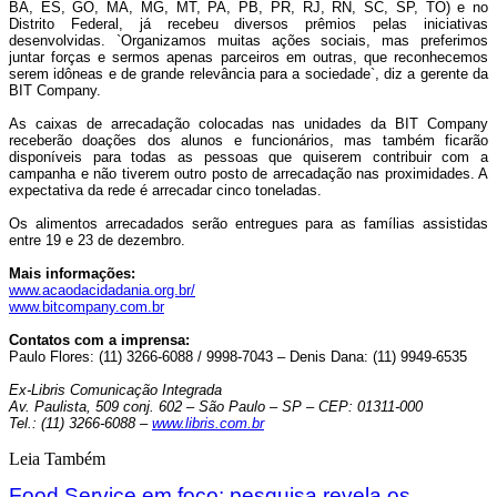
BA, ES, GO, MA, MG, MT, PA, PB, PR, RJ, RN, SC, SP, TO) e no
Distrito Federal, já recebeu diversos prêmios pelas iniciativas
desenvolvidas. `Organizamos muitas ações sociais, mas preferimos
juntar forças e sermos apenas parceiros em outras, que reconhecemos
serem idôneas e de grande relevância para a sociedade`, diz a gerente da
BIT Company.
As caixas de arrecadação colocadas nas unidades da BIT Company
receberão doações dos alunos e funcionários, mas também ficarão
disponíveis para todas as pessoas que quiserem contribuir com a
campanha e não tiverem outro posto de arrecadação nas proximidades. A
expectativa da rede é arrecadar cinco toneladas.
Os alimentos arrecadados serão entregues para as famílias assistidas
entre 19 e 23 de dezembro.
Mais informações:
www.acaodacidadania.org.br/
www.bitcompany.com.br
Contatos com a imprensa:
Paulo Flores: (11) 3266-6088 / 9998-7043 – Denis Dana: (11) 9949-6535
Ex-Libris Comunicação Integrada
Av. Paulista, 509 conj. 602 – São Paulo – SP – CEP: 01311-000
Tel.: (11) 3266-6088 –
www.libris.com.br
Leia Também
Food Service em foco: pesquisa revela os