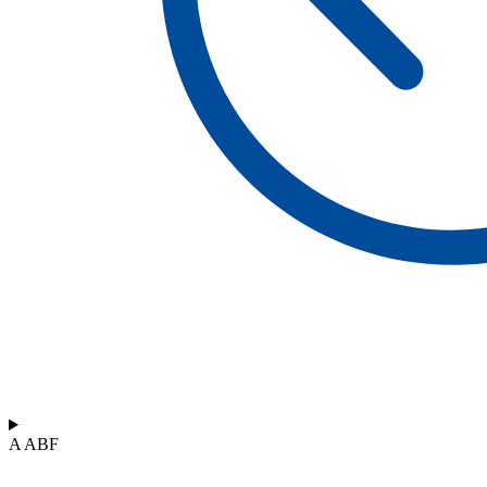
A ABF