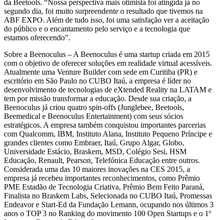
da Beetools. “Nossa perspectiva mais otimista foi atingida já no
segundo dia, foi muito surpreendente o resultado que tivemos na
ABF EXPO. Além de tudo isso, foi uma satisfação ver a aceitação
do público e o encantamento pelo serviço e a tecnologia que
estamos oferecendo”.
Sobre a Beenoculus – A Beenoculus é uma startup criada em 2015
com o objetivo de oferecer soluções em realidade virtual acessíveis.
Atualmente uma Venture Builder com sede em Curitiba (PR) e
escritório em São Paulo no CUBO Itaú, a empresa é líder no
desenvolvimento de tecnologias de eXtended Reality na LATAM e
tem por missão transformar a educação. Desde sua criação, a
Beenoculus já criou quatro spin-offs (Junglebee, Beetools,
Beemedical e Beenoculus Entertainment) com seus sócios
estratégicos. A empresa também conquistou importantes parcerias
com Qualcomm, IBM, Instituto Alana, Instituto Pequeno Príncipe e
grandes clientes como Embraer, Itaú, Grupo Algar, Globo,
Universidade Estácio, Braskem, MSD, Colégio Sesi, HSM
Educação, Renault, Pearson, Telefónica Educação entre outros.
Considerada uma das 10 maiores inovações na CES 2015, a
empresa já recebeu importantes reconhecimentos, como Prêmio
PME Estadão de Tecnologia Criativa, Prêmio Bem Feito Paraná,
Finalista no Braskem Labs, Selecionada no CUBO Itaú, Promessas
Endeavor e Start-Ed da Fundação Lemann, ocupando nos últimos 3
anos o TOP 3 no Ranking do movimento 100 Open Startups e o 1º