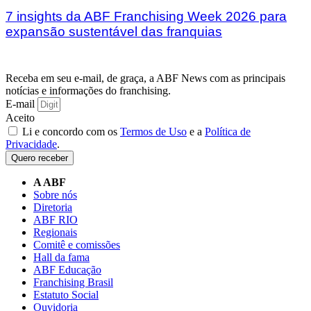
7 insights da ABF Franchising Week 2026 para
expansão sustentável das franquias
Receba em seu e-mail, de graça, a ABF News com as principais
notícias e informações do franchising.
E-mail
Aceito
Li e concordo com os
Termos de Uso
e a
Política de
Privacidade
.
Quero receber
A ABF
Sobre nós
Diretoria
ABF RIO
Regionais
Comitê e comissões
Hall da fama
ABF Educação
Franchising Brasil
Estatuto Social
Ouvidoria