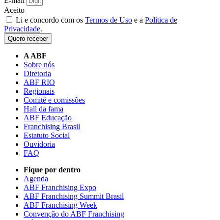
E-mail
Aceito
Li e concordo com os
Termos de Uso
e a
Política de
Privacidade
.
Quero receber
A ABF
Sobre nós
Diretoria
ABF RIO
Regionais
Comitê e comissões
Hall da fama
ABF Educação
Franchising Brasil
Estatuto Social
Ouvidoria
FAQ
Fique por dentro
Agenda
ABF Franchising Expo
ABF Franchising Summit Brasil
ABF Franchising Week
Convenção do ABF Franchising