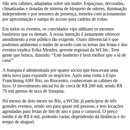
São seis cabines, adaptadas sobre um trailer. Espaçosas, decoradas,
climatizadas e dotadas de sistema de bloqueio de odores, iluminação
independente e por sensores de presença, torneira com acionamento
por aproximação e rampa de acesso para cadeira de rodas.
Em todos os eventos, os convidados vips utilizam os mesmos
banheiros que os demais. A nossa intenção é justamente oferecer
atendimento a este público tão exigente. Outro diferencial é que
podemos ambientar o trailer de acordo com os temas das festas e dos
eventos explica Erika Mendes, gerente regional da WChic. Tem
gente que brinca, dizendo: “Este banheiro é bem melhor que o lá de
casa!”
A franquia é administrada por quatro sócios que buscavam uma
ideia nova para expandir os negócios. Após uma visita à Expo
Franchising ABF Rio, no Riocentro, conheceram as cabines de
luxo. O investimento inicial foi de cerca de R$ 200 mil, sendo R$
70 mil apenas de taxa de franquia.
Há menos de dois meses no Rio, a WChic já participou de três
grandes eventos, sendo um para quase mil pessoas, e tem locações
agendadas para festas de fim de ano e para o carnaval. O preço
médio é de R$ 4 mil, podendo variar, dependendo da distância e do
tempo de aluguel.