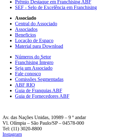
Prêmio Destaque em Franchising ABF
SEF - Selo de Excelência em Franchising
Associado
Central do Associado
Associados
Beneficios
Locação de Espaço
Material para Download
Números do Setor
Franchising Íntegro
Seja um Associado
Fale conosco
Comissões Segmentadas
ABF RIO
Guia de Franquias ABF
Guia de Fornecedores ABF
Av. das Nações Unidas, 10989 – 9 º andar
Vl. Olímpia – São Paulo/SP – 04578-000
Tel: (11) 3020-8800
Instagram