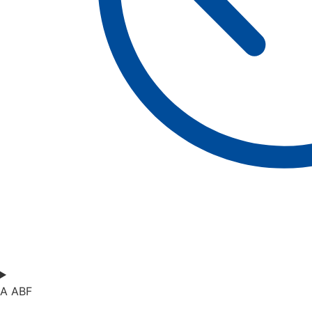
A ABF