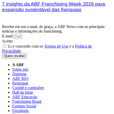
7 insights da ABF Franchising Week 2026 para
expansão sustentável das franquias
Receba em seu e-mail, de graça, a ABF News com as principais
notícias e informações do franchising.
E-mail
Aceito
Li e concordo com os
Termos de Uso
e a
Política de
Privacidade
.
Quero receber
A ABF
Sobre nós
Diretoria
ABF RIO
Regionais
Comitê e comissões
Hall da fama
ABF Educação
Franchising Brasil
Estatuto Social
Ouvidoria