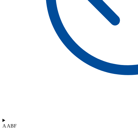
A ABF