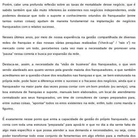
Porém, cabe uma profunda reflexão sobre as taxas de mortalidade desse negócio, que é
sabido também que são muito inferiores às existentes nos negócios independentes, onde
podemos destacar que todo o suporte e conhecimento oriundos do franqueador (entre
tantas outras coisas) ajudam de maneira fundamental na implantação de negócios
franqueados com o relativo sucesso.
Nesses últimos anos, por meio de nossa experiência na gestão compartilhada de diversas
redes de franquias e das nossas várias pesquisas realizadas (“check-up” / “raio x”) no
mercado como um todo, percebemos cada vez mais a necessidade de promover uma
“pausa” nessa correria e busca por expansão da rede.
Destaca-se, assim, a necessidade da “visão de business” dos franqueados, o que vem
sendo alardeado aos quatro ventos pela grande maioria dos franqueadores, e que também
acreditamos ser a questão-chave dos resultados nas franquias e que, se bem estruturada na
própria rede, pode fazer a diferença entre o sucesso e o fracasso dos negócios, ainda que o
franqueador na maior parte das vezes possa contar com um bom produto (ou serviço), uma
boa estrutura de franquias e suporte, manuais bem elaborados, um local de atendimento
centralizado aos seus franqueados, um time de consultores de campo preparados para,
entre outras coisas, “apontar” todos os erros existentes na rede, enfim, tudo como manda o
figurino.
É exatamente nesse ponto que entra a capacidade de gestão do próprio franqueado, que
conta com toda uma estrutura “preparada” para apoiá-lo e que no dia a dia sente falta de
algo mais específico e que possa atender a sua demanda e necessidades, ou seja, como
poder transformar todo esse conjunto de ferramentas em algo efetivo para a melhoria dos