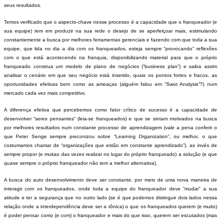
seus resultados.
Temos verificado que o aspecto-chave nesse processo é a capacidade que o franqueador (e
sua equipe) tem em produzir na sua rede o desejo de se aperfeiçoar mais, estimulando
constantemente a busca por melhores ferramentas gerenciais e fazendo com que toda a sua
equipe, que lida no dia a dia com os franqueados, esteja sempre “provocando” reflexões
com o que está acontecendo na franquia, disponibilizando material para que o próprio
franqueado construa um modelo de plano de negócios (”business plan”) e saiba assim
analisar o cenário em que seu negócio está inserido, quais os pontos fortes e fracos, as
oportunidades efetivas bem como as ameaças (alguém falou em “Swot Analysis”?) num
mercado cada vez mais competitivo.
A diferença efetiva que percebemos como fator crítico de sucesso é a capacidade de
desenvolver “seres pensantes” (leia-se franqueados) e que se sintam motivados na busca
por melhores resultados num constante processo de aprendizagem (vale a pena conferir o
que Peter Senge sempre preconizou sobre “Learning Organization”, ou melhor, o que
costumamos chamar de “organizações que estão em constante aprendizado”), ao invés de
sempre propor (e muitas das vezes realizar no lugar do próprio franqueado) a solução (e que
quase sempre o próprio franqueador não tem a melhor alternativa).
A busca do auto desenvolvimento deve ser constante, por meio de uma nova maneira de
interagir com os franqueados, onde toda a equipe do franqueador deve “mudar” a sua
atitude e ter a segurança que no outro lado (se é que podemos distinguir dois lados nessa
relação onde a interdependência deve ser a tônica) o que os franqueados querem (e muito)
é poder pensar como (e com) o franqueador e mais do que isso, querem ser escutados (mas