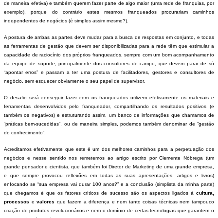
de maneira efetiva) e também querem fazer parte de algo maior (uma rede de franquias, por
exemplo), porque do contrário estes mesmos franqueados procurariam caminhos
independentes de negócios (é simples assim mesmo?).
A postura de ambas as partes deve mudar para a busca de respostas em conjunto, e todas
as ferramentas de gestão que devem ser disponibilizadas para a rede têm que estimular a
capacidade de raciocínio dos próprios franqueados, sempre com um bom acompanhamento
da equipe de suporte, principalmente dos consultores de campo, que devem parar de só
“apontar erros” e passam a ter uma postura de facilitadores, gestores e consultores de
negócio, sem esquecer obviamente o seu papel de supervisor.
O desafio será conseguir fazer com os franqueados utilizem efetivamente os materiais e
ferramentas desenvolvidos pelo franqueador, compartilhando os resultados positivos (e
também os negativos) e estruturando assim, um banco de informações que chamamos de
“práticas bem-sucedidas”, ou de maneira simples, podemos também denominar de “gestão
do conhecimento”.
Acreditamos efetivamente que este é um dos melhores caminhos para a perpetuação dos
negócios e nesse sentido nos remetemos ao artigo escrito por Clemente Nóbrega (um
grande pensador e cientista, que também foi Diretor de
Marketing
de uma grande empresa,
e que sempre provocou reflexões em todas as suas apresentações, artigos e livros)
enfocando se “sua empresa vai durar 100 anos?” e a conclusão (simplista da minha parte)
que chegamos é que os fatores críticos de sucesso são os aspectos ligados à
cultura,
processos
e
valores
que fazem a diferença e nem tanto coisas técnicas nem tampouco
criação de produtos revolucionários e nem o domínio de certas tecnologias que garantem o