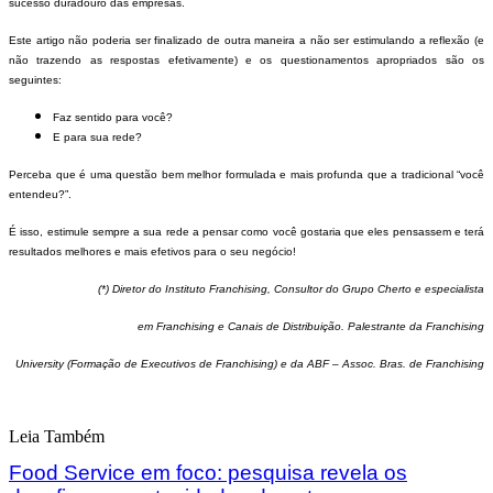
sucesso duradouro das empresas.
Este artigo não poderia ser finalizado de outra maneira a não ser estimulando a reflexão (e
não trazendo as respostas efetivamente) e os questionamentos apropriados são os
seguintes:
Faz sentido para você?
E para sua rede?
Perceba que é uma questão bem melhor formulada e mais profunda que a tradicional “você
entendeu?”.
É isso, estimule sempre a sua rede a pensar como você gostaria que eles pensassem e terá
resultados melhores e mais efetivos para o seu negócio!
(*) Diretor do
Instituto Franchising
, Consultor do Grupo Cherto e especialista
em Franchising e Canais de Distribuição. Palestrante da Franchising
University (Formação de Executivos de Franchising) e da ABF – Assoc. Bras. de Franchising
Leia Também
Food Service em foco: pesquisa revela os