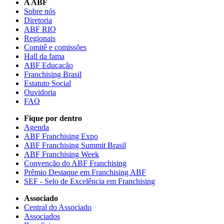
A ABF
Sobre nós
Diretoria
ABF RIO
Regionais
Comitê e comissões
Hall da fama
ABF Educação
Franchising Brasil
Estatuto Social
Ouvidoria
FAQ
Fique por dentro
Agenda
ABF Franchising Expo
ABF Franchising Summit Brasil
ABF Franchising Week
Convenção do ABF Franchising
Prêmio Destaque em Franchising ABF
SEF - Selo de Excelência em Franchising
Associado
Central do Associado
Associados