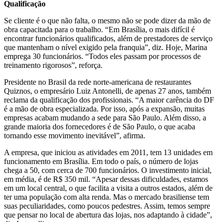
Qualificação
Se cliente é o que não falta, o mesmo não se pode dizer da mão de
obra capacitada para o trabalho. “Em Brasília, o mais difícil é
encontrar funcionários qualificados, além de prestadores de serviço
que mantenham o nível exigido pela franquia”, diz. Hoje, Marina
emprega 30 funcionários. “Todos eles passam por processos de
treinamento rigorosos”, reforça.
Presidente no Brasil da rede norte-americana de restaurantes
Quiznos, o empresário Luiz Antonelli, de apenas 27 anos, também
reclama da qualificação dos profissionais. “A maior carência do DF
é a mão de obra especializada. Por isso, após a expansão, muitas
empresas acabam mudando a sede para São Paulo. Além disso, a
grande maioria dos fornecedores é de São Paulo, o que acaba
tornando esse movimento inevitável”, afirma.
A empresa, que iniciou as atividades em 2011, tem 13 unidades em
funcionamento em Brasília. Em todo o país, o número de lojas
chega a 50, com cerca de 700 funcionários. O investimento inicial,
em média, é de R$ 350 mil. “Apesar dessas dificuldades, estamos
em um local central, o que facilita a visita a outros estados, além de
ter uma população com alta renda. Mas o mercado brasiliense tem
suas peculiaridades, como poucos pedestres. Assim, temos sempre
que pensar no local de abertura das lojas, nos adaptando à cidade”,