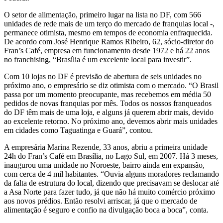
O setor de alimentação, primeiro lugar na lista no DF, com 566
unidades de rede mais de um terço do mercado de franquias local -,
permanece otimista, mesmo em tempos de economia enfraquecida.
De acordo com José Henrique Ramos Ribeiro, 62, sócio-diretor do
Fran’s Café, empresa em funcionamento desde 1972 e há 22 anos
no franchising, “Brasília é um excelente local para investir”.
Com 10 lojas no DF é previsão de abertura de seis unidades no
próximo ano, o empresário se diz otimista com o mercado. “O Brasil
passa por um momento preocupante, mas recebemos em média 50
pedidos de novas franquias por mês. Todos os nossos franqueados
do DF têm mais de uma loja, e alguns já querem abrir mais, devido
ao excelente retorno. No próximo ano, devemos abrir mais unidades
em cidades como Taguatinga e Guará”, contou.
A empresária Marina Rezende, 33 anos, abriu a primeira unidade
24h do Fran’s Café em Brasília, no Lago Sul, em 2007. Há 3 meses,
inaugurou uma unidade no Noroeste, bairro ainda em expansão,
com cerca de 4 mil habitantes. “Ouvia alguns moradores reclamando
da falta de estrutura do local, dizendo que precisavam se deslocar até
a Asa Norte para fazer tudo, já que não há muito comércio próximo
aos novos prédios. Então resolvi arriscar, já que o mercado de
alimentação é seguro e confio na divulgação boca a boca”, conta.