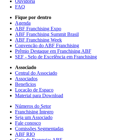
Ouvidoria
FAQ
Fique por dentro
Agenda
ABF Franchising Expo
ABF Franchising Summit Brasil
ABF Franchising Week
Convenção do ABF Franchising
Prêmio Destaque em Franchising ABF
SEF - Selo de Excelência em Franchising
Associado
Central do Associado
Associados
Beneficios
Locação de Espaço
Material para Download
Números do Setor
Franchising Íntegro
Seja um Associado
Fale conosco
Comissões Segmentadas
ABF RIO
Guia de Franquias ABF