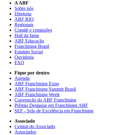
A ABF
Sobre nós
Diretoria
ABF RIO
Regionais
Comitê e comissões
Hall da fama
ABF Educação
Franchising Brasil
Estatuto Social
Ouvidoria
FAQ
Fique por dentro
Agenda
ABF Franchising Expo
ABF Franchising Summit Brasil
ABF Franchising Week
Convenção do ABF Franchising
Prêmio Destaque em Franchising ABF
SEF - Selo de Excelência em Franchising
Associado
Central do Associado
Associados