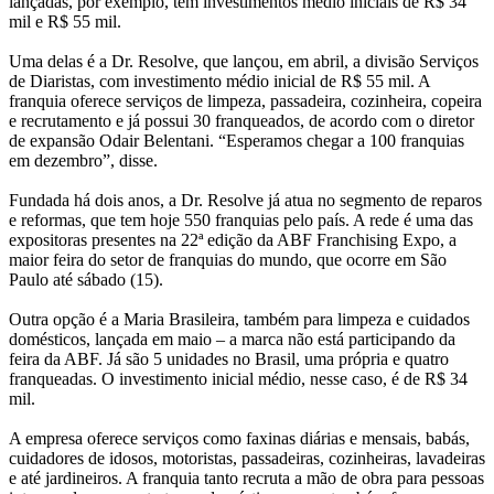
lançadas, por exemplo, têm investimentos médio iniciais de R$ 34
mil e R$ 55 mil.
Uma delas é a Dr. Resolve, que lançou, em abril, a divisão Serviços
de Diaristas, com investimento médio inicial de R$ 55 mil. A
franquia oferece serviços de limpeza, passadeira, cozinheira, copeira
e recrutamento e já possui 30 franqueados, de acordo com o diretor
de expansão Odair Belentani. “Esperamos chegar a 100 franquias
em dezembro”, disse.
Fundada há dois anos, a Dr. Resolve já atua no segmento de reparos
e reformas, que tem hoje 550 franquias pelo país. A rede é uma das
expositoras presentes na 22ª edição da ABF Franchising Expo, a
maior feira do setor de franquias do mundo, que ocorre em São
Paulo até sábado (15).
Outra opção é a Maria Brasileira, também para limpeza e cuidados
domésticos, lançada em maio – a marca não está participando da
feira da ABF. Já são 5 unidades no Brasil, uma própria e quatro
franqueadas. O investimento inicial médio, nesse caso, é de R$ 34
mil.
A empresa oferece serviços como faxinas diárias e mensais, babás,
cuidadores de idosos, motoristas, passadeiras, cozinheiras, lavadeiras
e até jardineiros. A franquia tanto recruta a mão de obra para pessoas