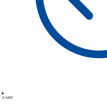
A ABF