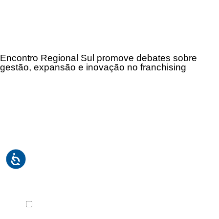
Encontro Regional Sul promove debates sobre
gestão, expansão e inovação no franchising
Receba em seu e-mail, de graça, a ABF News
com as principais notícias e informações do
franchising.
Li e concordo com os
Termos de Uso
e a
Política de
Privacidade
.