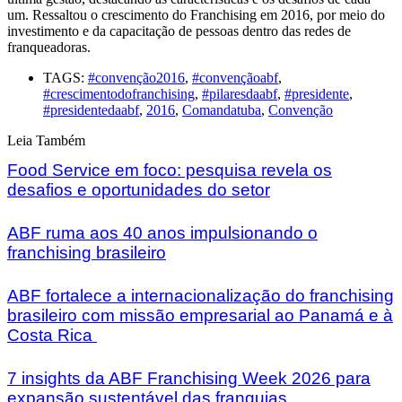
um. Ressaltou o crescimento do Franchising em 2016, por meio do
investimento e da capacitação de pessoas dentro das redes de
franqueadoras.
TAGS:
#convenção2016
,
#convençãoabf
,
#crescimentodofranchising
,
#pilaresdaabf
,
#presidente
,
#presidentedaabf
,
2016
,
Comandatuba
,
Convenção
Leia Também
Food Service em foco: pesquisa revela os
desafios e oportunidades do setor
ABF ruma aos 40 anos impulsionando o
franchising brasileiro
ABF fortalece a internacionalização do franchising
brasileiro com missão empresarial ao Panamá e à
Costa Rica
7 insights da ABF Franchising Week 2026 para
expansão sustentável das franquias