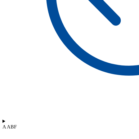
A ABF