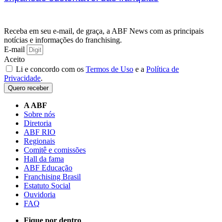
Receba em seu e-mail, de graça, a ABF News com as principais
notícias e informações do franchising.
E-mail
Aceito
Li e concordo com os
Termos de Uso
e a
Política de
Privacidade
.
Quero receber
A ABF
Sobre nós
Diretoria
ABF RIO
Regionais
Comitê e comissões
Hall da fama
ABF Educação
Franchising Brasil
Estatuto Social
Ouvidoria
FAQ
Fique por dentro