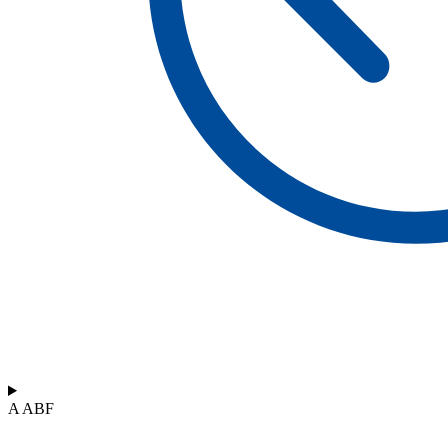
A ABF