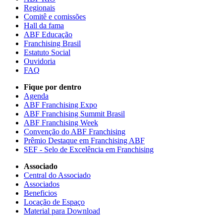
Regionais
Comitê e comissões
Hall da fama
ABF Educação
Franchising Brasil
Estatuto Social
Ouvidoria
FAQ
Fique por dentro
Agenda
ABF Franchising Expo
ABF Franchising Summit Brasil
ABF Franchising Week
Convenção do ABF Franchising
Prêmio Destaque em Franchising ABF
SEF - Selo de Excelência em Franchising
Associado
Central do Associado
Associados
Beneficios
Locação de Espaço
Material para Download