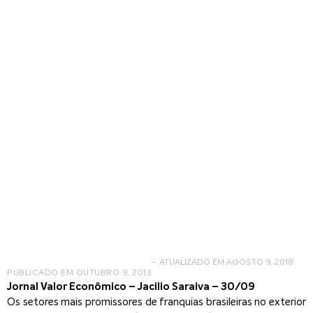
Alimentação é terreno
promissor
– ATUALIZADO EM AGOSTO 9, 2018
PUBLICADO EM
OUTUBRO 9, 2013
Jornal Valor Econômico – Jacilio Saraiva – 30/09
Os setores mais promissores de franquias brasileiras no exterior