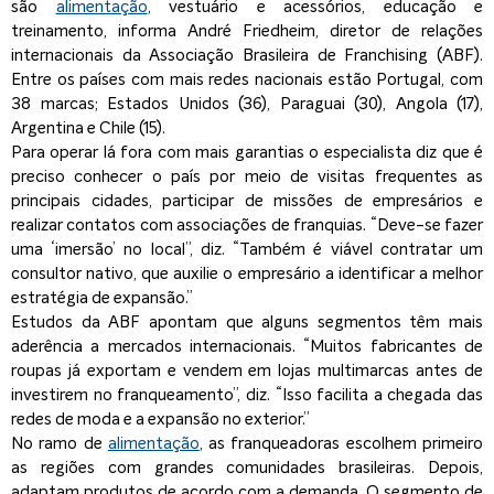
são
alimentação
, vestuário e acessórios, educação e
treinamento, informa André Friedheim, diretor de relações
internacionais da Associação Brasileira de Franchising (ABF).
Entre os países com mais redes nacionais estão Portugal, com
38 marcas; Estados Unidos (36), Paraguai (30), Angola (17),
Argentina e Chile (15).
Para operar lá fora com mais garantias o especialista diz que é
preciso conhecer o país por meio de visitas frequentes as
principais cidades, participar de missões de empresários e
realizar contatos com associações de franquias. “Deve-se fazer
uma ‘imersão’ no local”, diz. “Também é viável contratar um
consultor nativo, que auxilie o empresário a identificar a melhor
estratégia de expansão.”
Estudos da ABF apontam que alguns segmentos têm mais
aderência a mercados internacionais. “Muitos fabricantes de
roupas já exportam e vendem em lojas multimarcas antes de
investirem no franqueamento”, diz. “Isso facilita a chegada das
redes de moda e a expansão no exterior.”
No ramo de
alimentação
, as franqueadoras escolhem primeiro
as regiões com grandes comunidades brasileiras. Depois,
adaptam produtos de acordo com a demanda. O segmento de