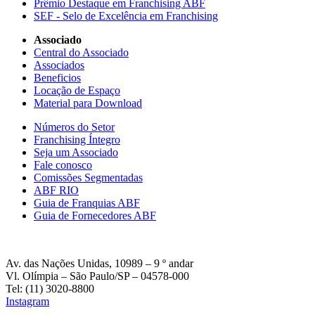
Prêmio Destaque em Franchising ABF
SEF - Selo de Excelência em Franchising
Associado
Central do Associado
Associados
Beneficios
Locação de Espaço
Material para Download
Números do Setor
Franchising Íntegro
Seja um Associado
Fale conosco
Comissões Segmentadas
ABF RIO
Guia de Franquias ABF
Guia de Fornecedores ABF
Av. das Nações Unidas, 10989 – 9 º andar
Vl. Olímpia – São Paulo/SP – 04578-000
Tel: (11) 3020-8800
Instagram