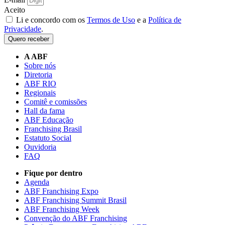
Aceito
Li e concordo com os
Termos de Uso
e a
Política de
Privacidade
.
Quero receber
A ABF
Sobre nós
Diretoria
ABF RIO
Regionais
Comitê e comissões
Hall da fama
ABF Educação
Franchising Brasil
Estatuto Social
Ouvidoria
FAQ
Fique por dentro
Agenda
ABF Franchising Expo
ABF Franchising Summit Brasil
ABF Franchising Week
Convenção do ABF Franchising