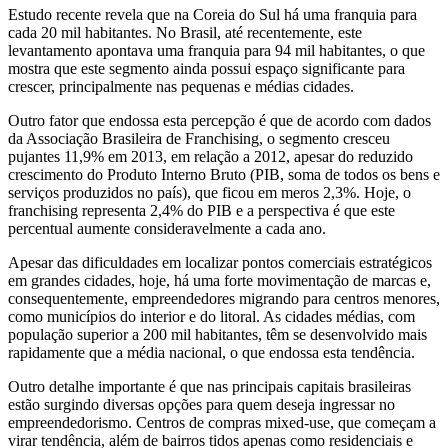
Estudo recente revela que na Coreia do Sul há uma franquia para
cada 20 mil habitantes. No Brasil, até recentemente, este
levantamento apontava uma franquia para 94 mil habitantes, o que
mostra que este segmento ainda possui espaço significante para
crescer, principalmente nas pequenas e médias cidades.
Outro fator que endossa esta percepção é que de acordo com dados
da Associação Brasileira de Franchising, o segmento cresceu
pujantes 11,9% em 2013, em relação a 2012, apesar do reduzido
crescimento do Produto Interno Bruto (PIB, soma de todos os bens e
serviços produzidos no país), que ficou em meros 2,3%. Hoje, o
franchising representa 2,4% do PIB e a perspectiva é que este
percentual aumente consideravelmente a cada ano.
Apesar das dificuldades em localizar pontos comerciais estratégicos
em grandes cidades, hoje, há uma forte movimentação de marcas e,
consequentemente, empreendedores migrando para centros menores,
como municípios do interior e do litoral. As cidades médias, com
população superior a 200 mil habitantes, têm se desenvolvido mais
rapidamente que a média nacional, o que endossa esta tendência.
Outro detalhe importante é que nas principais capitais brasileiras
estão surgindo diversas opções para quem deseja ingressar no
empreendedorismo. Centros de compras mixed-use, que começam a
virar tendência, além de bairros tidos apenas como residenciais e