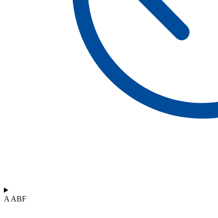
A ABF