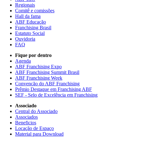
Regionais
Comitê e comissões
Hall da fama
ABF Educação
Franchising Brasil
Estatuto Social
Ouvidoria
FAQ
Fique por dentro
Agenda
ABF Franchising Expo
ABF Franchising Summit Brasil
ABF Franchising Week
Convenção do ABF Franchising
Prêmio Destaque em Franchising ABF
SEF - Selo de Excelência em Franchising
Associado
Central do Associado
Associados
Beneficios
Locação de Espaço
Material para Download