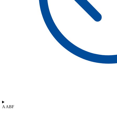
A ABF