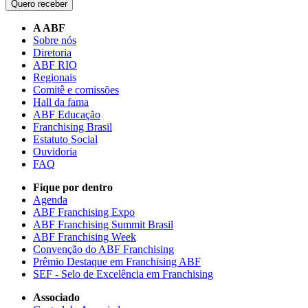
Quero receber
A ABF
Sobre nós
Diretoria
ABF RIO
Regionais
Comitê e comissões
Hall da fama
ABF Educação
Franchising Brasil
Estatuto Social
Ouvidoria
FAQ
Fique por dentro
Agenda
ABF Franchising Expo
ABF Franchising Summit Brasil
ABF Franchising Week
Convenção do ABF Franchising
Prêmio Destaque em Franchising ABF
SEF - Selo de Excelência em Franchising
Associado