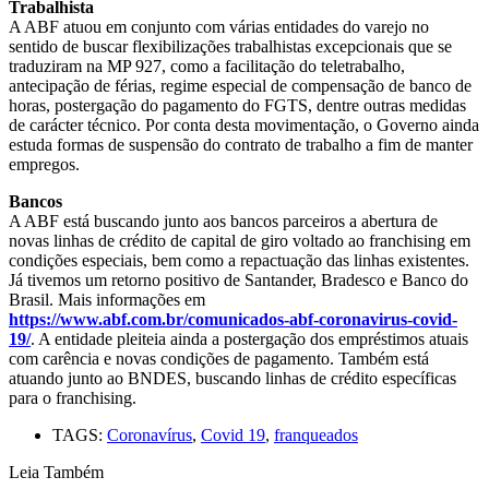
Trabalhista
A ABF atuou em conjunto com várias entidades do varejo no
sentido de buscar flexibilizações trabalhistas excepcionais que se
traduziram na MP 927, como a facilitação do teletrabalho,
antecipação de férias, regime especial de compensação de banco de
horas, postergação do pagamento do FGTS, dentre outras medidas
de carácter técnico. Por conta desta movimentação, o Governo ainda
estuda formas de suspensão do contrato de trabalho a fim de manter
empregos.
Bancos
A ABF está buscando junto aos bancos parceiros a abertura de
novas linhas de crédito de capital de giro voltado ao franchising em
condições especiais, bem como a repactuação das linhas existentes.
Já tivemos um retorno positivo de Santander, Bradesco e Banco do
Brasil. Mais informações em
https://www.abf.com.br/comunicados-abf-coronavirus-covid-
19/
. A entidade pleiteia ainda a postergação dos empréstimos atuais
com carência e novas condições de pagamento. Também está
atuando junto ao BNDES, buscando linhas de crédito específicas
para o franchising.
TAGS:
Coronavírus
,
Covid 19
,
franqueados
Leia Também