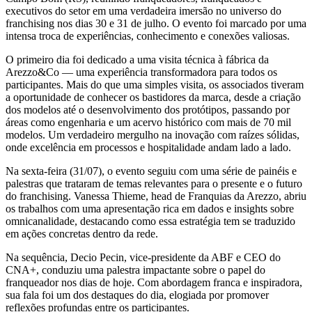
executivos do setor em uma verdadeira imersão no universo do
franchising nos dias 30 e 31 de julho. O evento foi marcado por uma
intensa troca de experiências, conhecimento e conexões valiosas.
O primeiro dia foi dedicado a uma visita técnica à fábrica da
Arezzo&Co — uma experiência transformadora para todos os
participantes. Mais do que uma simples visita, os associados tiveram
a oportunidade de conhecer os bastidores da marca, desde a criação
dos modelos até o desenvolvimento dos protótipos, passando por
áreas como engenharia e um acervo histórico com mais de 70 mil
modelos. Um verdadeiro mergulho na inovação com raízes sólidas,
onde excelência em processos e hospitalidade andam lado a lado.
Na sexta-feira (31/07), o evento seguiu com uma série de painéis e
palestras que trataram de temas relevantes para o presente e o futuro
do franchising. Vanessa Thieme, head de Franquias da Arezzo, abriu
os trabalhos com uma apresentação rica em dados e insights sobre
omnicanalidade, destacando como essa estratégia tem se traduzido
em ações concretas dentro da rede.
Na sequência, Decio Pecin, vice-presidente da ABF e CEO do
CNA+, conduziu uma palestra impactante sobre o papel do
franqueador nos dias de hoje. Com abordagem franca e inspiradora,
sua fala foi um dos destaques do dia, elogiada por promover
reflexões profundas entre os participantes.