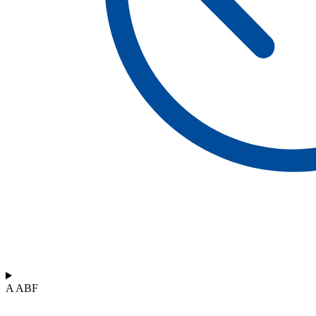
A ABF