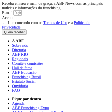
Receba em seu e-mail, de graça, a ABF News com as principais
notícias e informações do franchising.
E-mail
Aceito
Li e concordo com os
Termos de Uso
e a
Política de
Privacidade
.
Quero receber
A ABF
Sobre nós
Diretoria
ABF RIO
Regionais
Comitê e comissões
Hall da fama
ABF Educação
Franchising Brasil
Estatuto Social
Ouvidoria
FAQ
Fique por dentro
Agenda
ABF Franchising Expo