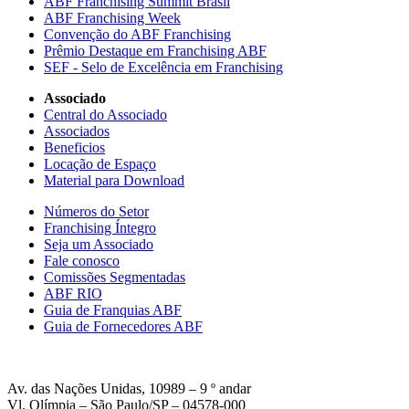
ABF Franchising Summit Brasil
ABF Franchising Week
Convenção do ABF Franchising
Prêmio Destaque em Franchising ABF
SEF - Selo de Excelência em Franchising
Associado
Central do Associado
Associados
Beneficios
Locação de Espaço
Material para Download
Números do Setor
Franchising Íntegro
Seja um Associado
Fale conosco
Comissões Segmentadas
ABF RIO
Guia de Franquias ABF
Guia de Fornecedores ABF
Av. das Nações Unidas, 10989 – 9 º andar
Vl. Olímpia – São Paulo/SP – 04578-000