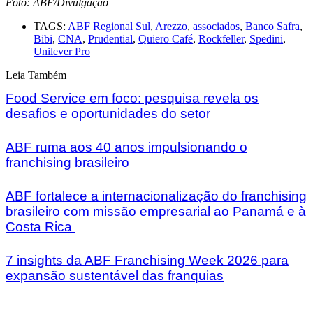
Foto: ABF/Divulgação
TAGS:
ABF Regional Sul
,
Arezzo
,
associados
,
Banco Safra
,
Bibi
,
CNA
,
Prudential
,
Quiero Café
,
Rockfeller
,
Spedini
,
Unilever Pro
Leia Também
Food Service em foco: pesquisa revela os
desafios e oportunidades do setor
ABF ruma aos 40 anos impulsionando o
franchising brasileiro
ABF fortalece a internacionalização do franchising
brasileiro com missão empresarial ao Panamá e à
Costa Rica
7 insights da ABF Franchising Week 2026 para
expansão sustentável das franquias