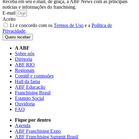
Receba em seu e-mail, de graça, a ABF News com as principais
notícias e informações do franchising.
E-mail
Aceito
Li e concordo com os
Termos de Uso
e a
Política de
Privacidade
.
Quero receber
A ABF
Sobre nós
Diretoria
ABF RIO
Regionais
Comitê e comissões
Hall da fama
ABF Educação
Franchising Brasil
Estatuto Social
Ouvidoria
FAQ
Fique por dentro
Agenda
ABF Franchising Expo
ABF Franchising Summit Brasil