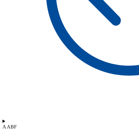
A ABF