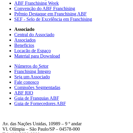
ABF Franchising Week
Convenção do ABF Franchising
Prêmio Destaque em Franchising ABF
SEF - Selo de Excelência em Franchising
Associado
Central do Associado
Associados
Beneficios
Locação de Espaço
Material para Download
Números do Setor
Franchising Íntegro
Seja um Associado
Fale conosco
Comissões Segmentadas
ABF RIO
Guia de Franquias ABF
Guia de Fornecedores ABF
Av. das Nações Unidas, 10989 – 9 º andar
Vl. Olímpia – São Paulo/SP – 04578-000