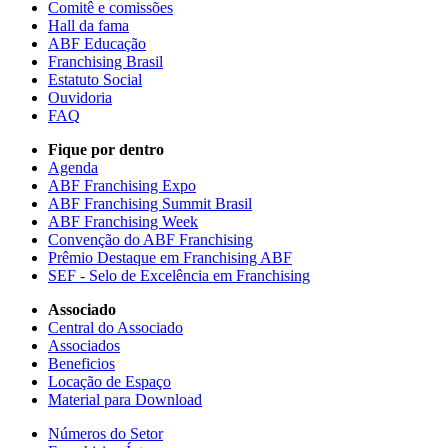
Comitê e comissões
Hall da fama
ABF Educação
Franchising Brasil
Estatuto Social
Ouvidoria
FAQ
Fique por dentro
Agenda
ABF Franchising Expo
ABF Franchising Summit Brasil
ABF Franchising Week
Convenção do ABF Franchising
Prêmio Destaque em Franchising ABF
SEF - Selo de Excelência em Franchising
Associado
Central do Associado
Associados
Beneficios
Locação de Espaço
Material para Download
Números do Setor