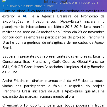
– ATUALIZADO EM MAIO 24, 2018
PUBLICADO EM
DEZEMBRO 6, 2017
Com os olhos já voltados ao próximo período de eventos no
exterior, a
ABF
e a Agência Brasileira de Promoção de
Exportações e Investimentos (Apex-Brasil) iniciaram o
planejamento internacional do biênio 2018-2019. Uma reunião
realizada na sede da Associação no último dia 29 de novembro
contou com as empresas participantes do projeto Franchising
Brasil e com a gerência de inteligência de mercados da Apex-
Brasil.
Estiveram presentes os representantes das empresas: Bicalho
Consultoria, Brasil Franchising, Coife Odonto, Global Franchise,
iGUi, Kick Off Consultores Associados, Limpidus, Nutty Bavarian
e UV Line.
André Friedheim, diretor internacional da ABF, deu as boas-
vindas aos participantes e falou a respeito do projeto
Franchising Brasil, iniciativa da ABF e Apex-Brasil que atua na
expansão das marcas nacionais mundo afora.
O encontro foi oportuno para que todos pudessem trocar