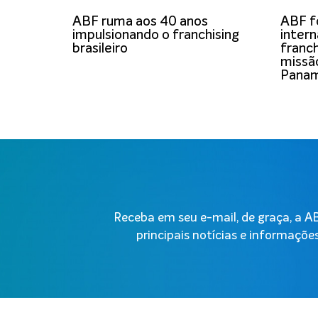
ABF ruma aos 40 anos
ABF f
impulsionando o franchising
intern
brasileiro
franch
missã
Panam
Receba em seu e-mail, de graça, a 
principais notícias e informações