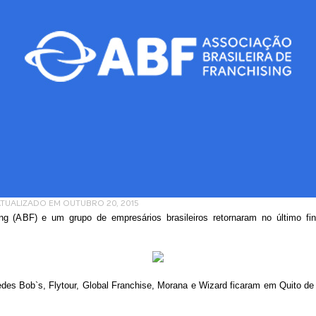
ATUALIZADO EM OUTUBRO 20, 2015
ing (ABF) e um grupo de empresários brasileiros retornaram no último f
des Bob`s, Flytour, Global Franchise, Morana e Wizard ficaram em Quito de