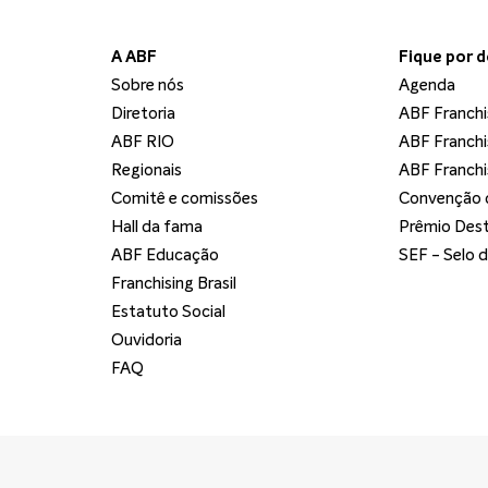
A ABF
Fique por 
Sobre nós
Agenda
Diretoria
ABF Franchi
ABF RIO
ABF Franchi
Regionais
ABF Franchi
Comitê e comissões
Convenção d
Hall da fama
Prêmio Dest
ABF Educação
SEF - Selo 
Franchising Brasil
Estatuto Social
Ouvidoria
FAQ