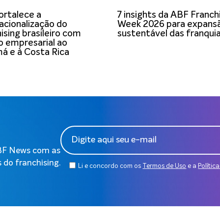
ortalece a
7 insights da ABF Franch
acionalização do
Week 2026 para expans
ising brasileiro com
sustentável das franqui
o empresarial ao
á e à Costa Rica
ABF News com as
 do franchising.
Li e concordo com os
Termos de Uso
e a
Polític