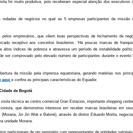
 visita foi muito produtiva, pois receberam especial atenção dos executivos
 rodadas de negócios no qual as 5 empresas participantes da missão 
 pelos empresários, que vêem boas perspectivas de fechamento de negóci
cado receptivo aos conceitos brasileiros. `Há poucas marcas de franqui
a altos índices de pobreza e atravessa um período de instabilidade políti
de ser comprovado pelo elevado número de participantes durante o evento`.
tura da missão pela imprensa equatoriana, gerando matérias nos principa
e aqui
e confira as principais características do Equador.
Cidade de Bogotá
visita técnica ao centro comercial Gran Estacion, importante shopping cente
acionista, que demonstrou interesse em receber marcas brasileiras em se
 (Morana, Jin Jin Wok e Balonè), através do diretor Eduardo Morita, negoci
uma unidade Morana.
iros participaram de um seminário com representantes de entidades setoriai