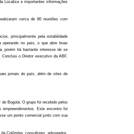
 da Localiza e importantes informações
realizaram cerca de 80 reuniões com
os, principalmente pela estabilidade
a operando no país, o que abre boas
ca, porém há bastante interesse de se
 Concluiu o Diretor executivo da ABF,
is jornais do país, além de sites de
r de Bogotá. O grupo foi recebido pelos
us empreendimentos. Este encontro foi
asse um ponto comercial junto com sua
s da Colômbia, consultores, advogados,