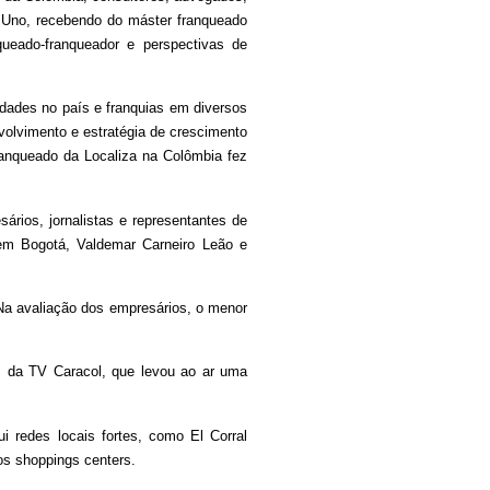
 Uno, recebendo do máster franqueado
queado-franqueador e perspectivas de
dades no país e franquias em diversos
volvimento e estratégia de crescimento
ranqueado da Localiza na Colômbia fez
rios, jornalistas e representantes de
l em Bogotá, Valdemar Carneiro Leão e
Na avaliação dos empresários, o menor
em da TV Caracol, que levou ao ar uma
i redes locais fortes, como El Corral
os shoppings centers.