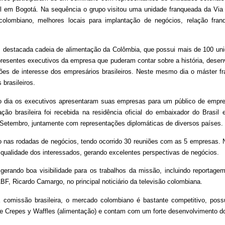
l em Bogotá. Na sequência o grupo visitou uma unidade franqueada da Via
olombiano, melhores locais para implantação de negócios, relação fran
, destacada cadeia de alimentação da Colômbia, que possui mais de 100 uni
resentes executivos da empresa que puderam contar sobre a história, desen
es de interesse dos empresários brasileiros. Neste mesmo dia o máster f
 brasileiros.
o dia os executivos apresentaram suas empresas para um público de empresá
ação brasileira foi recebida na residência oficial do embaixador do Brasi
Setembro, juntamente com representações diplomáticas de diversos países.
do nas rodadas de negócios, tendo ocorrido 30 reuniões com as 5 empresas. 
a qualidade dos interessados, gerando excelentes perspectivas de negócios.
 gerando boa visibilidade para os trabalhos da missão, incluindo reportag
ABF, Ricardo Camargo, no principal noticiário da televisão colombiana.
comissão brasileira, o mercado colombiano é bastante competitivo, possu
) e Crepes y Waffles (alimentação) e contam com um forte desenvolvimento d