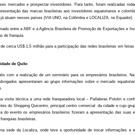
ses mercados e prospectar investidores. Para tanto, foram realizadas rod
 apresentação das marcas brasileiras aos investidores equatorianos e colombi
e já atuam nesses países (VIA UNO, na Colômbia e LOCALIZA, no Equador).
firmado entre a ABF e a Agência Brasileira de Promoção de Exportações e In
as de franquia.
e cerca US$ 1,5 milhão para a participação das redes brasileiras em feira
idade de Quito
ito com a realização de um seminário para os empresários brasileiros. Na
 advogados apresentaram ao grupo informações sobre o mercado equatoriano
s.
 visita técnica a uma rede franqueadora local – Pañaleras Pototin e con
entes do Shopping Quicentro, principal centro comercial da cidade e cujo gru
dia do evento os empresários brasileiros fizeram a apresentação das suas
ranquias brasileiras.
 na sede da Localiza, onde teve a oportunidade de trocar informações e 