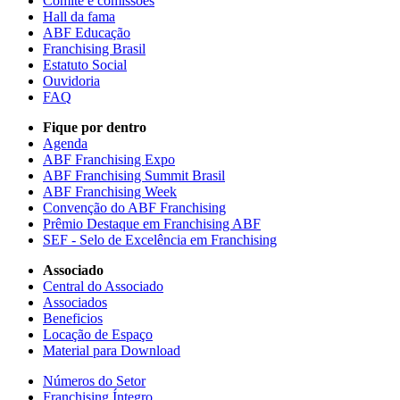
Comitê e comissões
Hall da fama
ABF Educação
Franchising Brasil
Estatuto Social
Ouvidoria
FAQ
Fique por dentro
Agenda
ABF Franchising Expo
ABF Franchising Summit Brasil
ABF Franchising Week
Convenção do ABF Franchising
Prêmio Destaque em Franchising ABF
SEF - Selo de Excelência em Franchising
Associado
Central do Associado
Associados
Beneficios
Locação de Espaço
Material para Download
Números do Setor
Franchising Íntegro