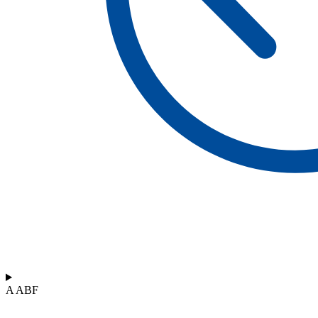
A ABF