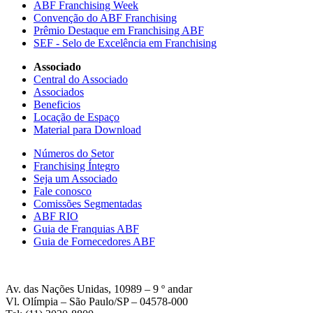
ABF Franchising Week
Convenção do ABF Franchising
Prêmio Destaque em Franchising ABF
SEF - Selo de Excelência em Franchising
Associado
Central do Associado
Associados
Beneficios
Locação de Espaço
Material para Download
Números do Setor
Franchising Íntegro
Seja um Associado
Fale conosco
Comissões Segmentadas
ABF RIO
Guia de Franquias ABF
Guia de Fornecedores ABF
Av. das Nações Unidas, 10989 – 9 º andar
Vl. Olímpia – São Paulo/SP – 04578-000