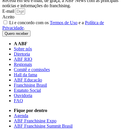
Receba em seu e-mail, de graça, a ABF News com as principais
notícias e informações do franchising.
E-mail
Aceito
Li e concordo com os
Termos de Uso
e a
Política de
Privacidade
.
Quero receber
A ABF
Sobre nós
Diretoria
ABF RIO
Regionais
Comitê e comissões
Hall da fama
ABF Educação
Franchising Brasil
Estatuto Social
Ouvidoria
FAQ
Fique por dentro
Agenda
ABF Franchising Expo
ABF Franchising Summit Brasil