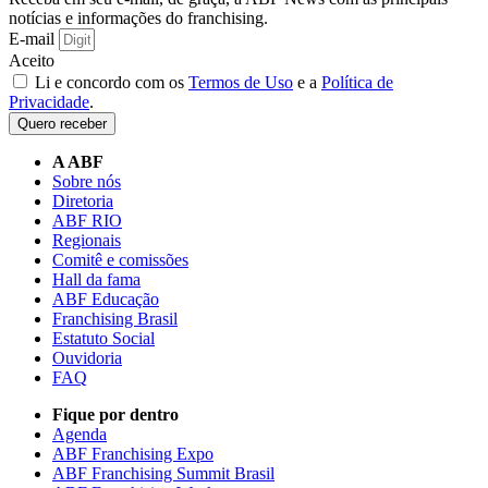
notícias e informações do franchising.
E-mail
Aceito
Li e concordo com os
Termos de Uso
e a
Política de
Privacidade
.
Quero receber
A ABF
Sobre nós
Diretoria
ABF RIO
Regionais
Comitê e comissões
Hall da fama
ABF Educação
Franchising Brasil
Estatuto Social
Ouvidoria
FAQ
Fique por dentro
Agenda
ABF Franchising Expo
ABF Franchising Summit Brasil