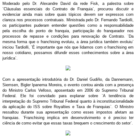
Moderado pelo Dr. Alexandre David da rede Fisk, a palestra sobre
`Cláusulas essenciais do Contrato de Franquia`, procurou discutir e
evidenciar ainda mais sobre quais tópicos devem ser expressos com
clareza nos processos contratuais. Ministrada pelo Dr. Fernando Tardiolli,
os participantes puderam entender questões como a responsabilidade
pela escolha do ponto de franquia, participação do franqueador nos
processos de repasse e condições para renovação de Contrato. `Da
mesma forma que o franchising evoluiu, a área jurídica também evoluiu`
iniciou Tardiolli, `É importante que nós que lidamos com o franchising em
nosso cotidiano, possamos difundir esses conhecimentos sobre a área
jurídica`.
Com a apresentação introdutória do Dr. Daniel Gudiño, da Dannemann,
Siemsen, Bigler Ipanema Moreira, o evento contou ainda com a presença
do Ministro Carlos Velloso, aposentado em 2006 do Supremo Tribunal
Federal. Ele foi convidado para explanar sobre `A tendência de
interpretação do Supremo Tribunal Federal quanto à inconstitucionalidade
da aplicação do ISS sobre Royalties e Taxa de Franquias`. O Ministro
ressaltou durante sua apresentação como esses impostos afetam as
franquias. `Franchising implica em desenvolvimento e é preciso ter
ciência de como evitar que essas taxas brequem o crescimento do setor`.