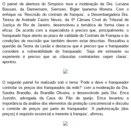
O painel de abertura do Simpósio teve a moderação da Dra. Luciana
Bassani, da Dannemann, Siemsen, Bigler Ipanema Moreira. Com o
enfoque na `Rescisão do contrato de franquia`, a Desembargadora Dra.
Teresa de Andrade Castro Neves, da 6ª Câmara Cível do Tribunal de
Justiça do Rio de Janeiro, desenvolveu a temática de forma clara e
eficaz. De acordo com a especialista é preciso que, principalmente, o
franqueado fique atento ao prazo de validade do Contrato de Franquia e às
condições de rescisão que também devem estar descritas. Ressaltou a
questão da Teoria da Lesão e destacou que é preciso que o franqueador
considere a vulnerabilidade do franqueado: `Seja ele estreante ou
experiente é preciso que as cláusulas contratantes sejam claras`,
apontou.
O segundo painel foi realizado sob o tema `Pode e deve o franqueador
controlar os preços dos franqueados da rede?` com a moderação da Dra.
Sandra Brandão, da Brandão Oliveira, e desenvolvido pela Dra. Erica
Justolin, advogada da Casa do Pão de queijo. Erica levantou a
importância da análise dos elementos da proteção concorrencial e discutiu
o controle de preços por parte do franqueador: `A padronização (dos
preços) é requisito essencial e inerente à franquia`, afirmou.