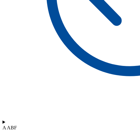
A ABF