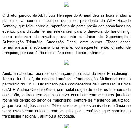
O diretor jurídico da ABF, Luiz Henrique do Amaral deu as boas vindas à
plateia e a abertura ficou por conta do presidente da ABF Ricardo
Bomeny, que falou sobre a importância da participação dos associados no
evento, para discutir temas relevantes para o dia-a-dia do franchising,
como cobrança de royalties, aumento da faixa do Supersimples,
Substituição Tributária, Sucessão Fiscal, entre outros. `Todos esses
temas afetam a economia brasileira e, consequentemente, o setor de
franquias, por isso é tão necessário esse debate`, afirmou.
Ainda na abertura, aconteceu o lançamento oficial do livro `Franchising –
Temas Jurídicos`, da editora Lamônica Comunicação Multicanal com o
patrocínio do FISK. Organizado pela coordenadora da Comissão Jurídica
da ABF, Andrea Oricchio Kirsh, com colaboração de todos os membros da
comissão, o livro tem como objetivo contribuir com assuntos jurídicos
rotineiros dentro do setor de franchising, sempre se mantendo atualizado,
já que terá edições anuais. `Nele, diversos profissionais de referência no
setor escreveram artigos sobre as principais temáticas que norteiam o
franchising nacional`, afirmou a advogada.