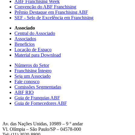
ABF Franchising Week
Convenção do ABF Franchising
Prêmio Destaque em Franchising ABF
SEF - Selo de Excelência em Franchising
Associado
Central do Associado
Associados
Beneficios
Locação de Espaço
Material para Download
Números do Setor
Franchising Íntegro
Seja um Associado
Fale conosco
Comissões Segmentadas
ABF RIO
Guia de Franquias ABF
Guia de Fornecedores ABF
Av. das Nações Unidas, 10989 – 9 º andar
Vl. Olímpia – São Paulo/SP – 04578-000
Tel: (11) 3020-8800