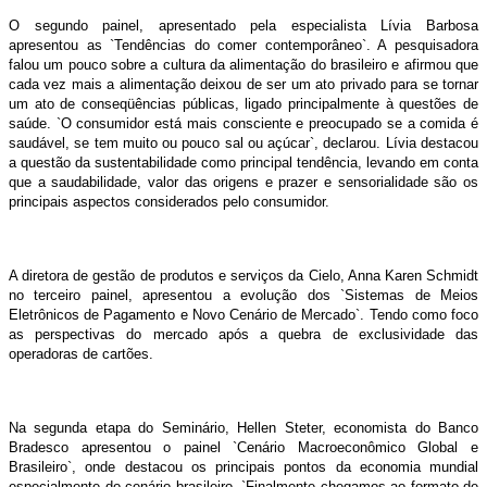
O segundo painel, apresentado pela especialista Lívia Barbosa
apresentou as `Tendências do comer contemporâneo`. A pesquisadora
falou um pouco sobre a cultura da alimentação do brasileiro e afirmou que
cada vez mais a alimentação deixou de ser um ato privado para se tornar
um ato de conseqüências públicas, ligado principalmente à questões de
saúde. `O consumidor está mais consciente e preocupado se a comida é
saudável, se tem muito ou pouco sal ou açúcar`, declarou. Lívia destacou
a questão da sustentabilidade como principal tendência, levando em conta
que a saudabilidade, valor das origens e prazer e sensorialidade são os
principais aspectos considerados pelo consumidor.
A diretora de gestão de produtos e serviços da Cielo, Anna Karen Schmidt
no terceiro painel, apresentou a evolução dos `Sistemas de Meios
Eletrônicos de Pagamento e Novo Cenário de Mercado`. Tendo como foco
as perspectivas do mercado após a quebra de exclusividade das
operadoras de cartões.
Na segunda etapa do Seminário, Hellen Steter, economista do Banco
Bradesco apresentou o painel `Cenário Macroeconômico Global e
Brasileiro`, onde destacou os principais pontos da economia mundial
especialmente do cenário brasileiro. `Finalmente chegamos ao formato de