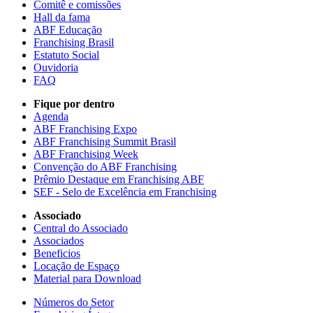
Comitê e comissões
Hall da fama
ABF Educação
Franchising Brasil
Estatuto Social
Ouvidoria
FAQ
Fique por dentro
Agenda
ABF Franchising Expo
ABF Franchising Summit Brasil
ABF Franchising Week
Convenção do ABF Franchising
Prêmio Destaque em Franchising ABF
SEF - Selo de Excelência em Franchising
Associado
Central do Associado
Associados
Beneficios
Locação de Espaço
Material para Download
Números do Setor