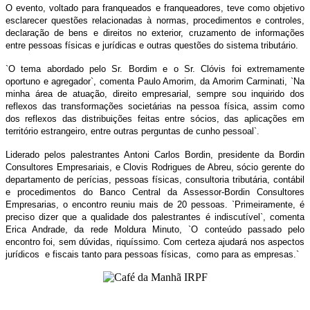
O evento, voltado para franqueados e franqueadores, teve como objetivo
esclarecer questões relacionadas à normas, procedimentos e controles,
declaração de bens e direitos no exterior, cruzamento de informações
entre pessoas físicas e jurídicas e outras questões do sistema tributário.
`O tema abordado pelo Sr. Bordim e o Sr. Clóvis foi extremamente
oportuno e agregador`, comenta Paulo Amorim, da Amorim Carminati, `Na
minha área de atuação, direito empresarial, sempre sou inquirido dos
reflexos das transformações societárias na pessoa física, assim como
dos reflexos das distribuições feitas entre sócios, das aplicações em
território estrangeiro, entre outras perguntas de cunho pessoal`.
Liderado pelos palestrantes Antoni Carlos Bordin, presidente da Bordin
Consultores Empresariais, e Clovis Rodrigues de Abreu, sócio gerente do
departamento de perícias, pessoas físicas, consultoria tributária, contábil
e procedimentos do Banco Central da Assessor-Bordin Consultores
Empresarias, o encontro reuniu mais de 20 pessoas. `Primeiramente, é
preciso dizer que a qualidade dos palestrantes é indiscutível`, comenta
Erica Andrade, da rede Moldura Minuto, `O conteúdo passado pelo
encontro foi, sem dúvidas, riquíssimo. Com certeza ajudará nos aspectos
jurídicos e fiscais tanto para pessoas físicas, como para as empresas.`