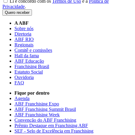
Li e concordo com os
Termos de Uso
e a
Política de
Privacidade
.
Quero receber
A ABF
Sobre nós
Diretoria
ABF RIO
Regionais
Comitê e comissões
Hall da fama
ABF Educação
Franchising Brasil
Estatuto Social
Ouvidoria
FAQ
Fique por dentro
Agenda
ABF Franchising Expo
ABF Franchising Summit Brasil
ABF Franchising Week
Convenção do ABF Franchising
Prêmio Destaque em Franchising ABF
SEF - Selo de Excelência em Franchising