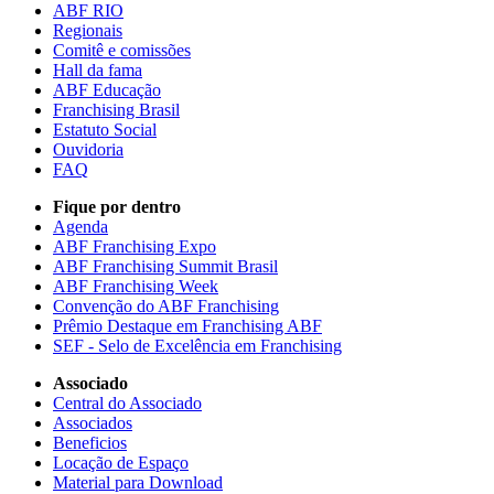
ABF RIO
Regionais
Comitê e comissões
Hall da fama
ABF Educação
Franchising Brasil
Estatuto Social
Ouvidoria
FAQ
Fique por dentro
Agenda
ABF Franchising Expo
ABF Franchising Summit Brasil
ABF Franchising Week
Convenção do ABF Franchising
Prêmio Destaque em Franchising ABF
SEF - Selo de Excelência em Franchising
Associado
Central do Associado
Associados
Beneficios
Locação de Espaço
Material para Download