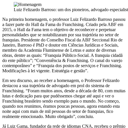
Luiz Felizardo Barroso: um dos pioneiros, advogado especialis
Na primeira homenagem, o professor Luiz Felizardo Barroso passou
a fazer parte do Hall da Fama do Franchising. Criado pela ABF em
2015, o Hall da Fama tem o objetivo de reconhecer e perpetuar
personalidades que se notabilizaram por sua trajetória no setor de
franquias. Presidente do Conselho Fiscal da ABF Seccional Rio de
Janeiro, Barroso é PhD e doutor em Ciências Jurídicas e Sociais,
membro da Academia Fluminense de Letras e autor de diversas
obras, dentre as quais: “Franquia Público-Social. A franquia cidadã
do ente público”; “Conveniência & Franchising. O canal do varejo
contemporâneo” e “Franquia dos postos de serviços e Franchising.
Modificações à lei vigente. Estratégia e gestão”.
Em seu discurso, ao receber a homenagem, o Professor Felizardo
destacou a sua trajetória de advogado em prol do sistema de
Franchising. “Foram muitos anos, desde a década de 80, com muitas
lutas e dedicação para que pudéssemos chegar até aqui e ver o
Franchising brasileiro sendo exemplo para o mundo. No começo,
quando nos reunimos, éramos poucas pessoas, agora estando esta
noite aqui com mais de mil pessoas do setor de franquias, fico
realmente emocionado. Muito obrigado”, concluiu.
Já Luiz Gama, fundador da rede de idiomas CNA, recebeu o prêmio