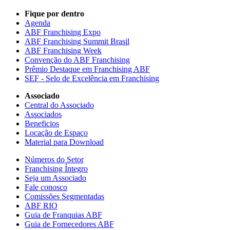
Fique por dentro
Agenda
ABF Franchising Expo
ABF Franchising Summit Brasil
ABF Franchising Week
Convenção do ABF Franchising
Prêmio Destaque em Franchising ABF
SEF - Selo de Excelência em Franchising
Associado
Central do Associado
Associados
Beneficios
Locação de Espaço
Material para Download
Números do Setor
Franchising Íntegro
Seja um Associado
Fale conosco
Comissões Segmentadas
ABF RIO
Guia de Franquias ABF
Guia de Fornecedores ABF