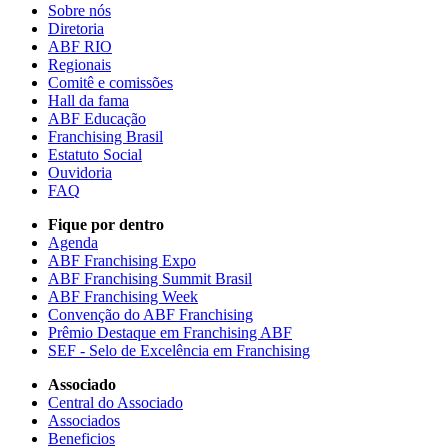
Sobre nós
Diretoria
ABF RIO
Regionais
Comitê e comissões
Hall da fama
ABF Educação
Franchising Brasil
Estatuto Social
Ouvidoria
FAQ
Fique por dentro
Agenda
ABF Franchising Expo
ABF Franchising Summit Brasil
ABF Franchising Week
Convenção do ABF Franchising
Prêmio Destaque em Franchising ABF
SEF - Selo de Excelência em Franchising
Associado
Central do Associado
Associados
Beneficios