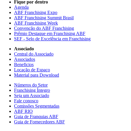
Fique por dentro
Agenda
ABF Franchising Expo
ABF Franchising Summit Brasil
ABF Franchising Week
Convenção do ABF Franchising
Prêmio Destaque em Franchising ABF
SEF - Selo de Excelência em Franchising
Associado
Central do Associado
Associados
Beneficios
Locação de Espaço
Material para Download
Números do Setor
Franchising Íntegro
Seja um Associado
Fale conosco
Comissões Segmentadas
ABF RIO
Guia de Franquias ABF
Guia de Fornecedores ABF