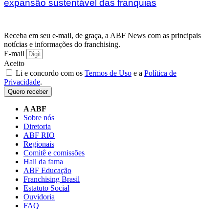
expansão sustentável das franquias
Receba em seu e-mail, de graça, a ABF News com as principais
notícias e informações do franchising.
E-mail
Aceito
Li e concordo com os
Termos de Uso
e a
Política de
Privacidade
.
Quero receber
A ABF
Sobre nós
Diretoria
ABF RIO
Regionais
Comitê e comissões
Hall da fama
ABF Educação
Franchising Brasil
Estatuto Social
Ouvidoria
FAQ