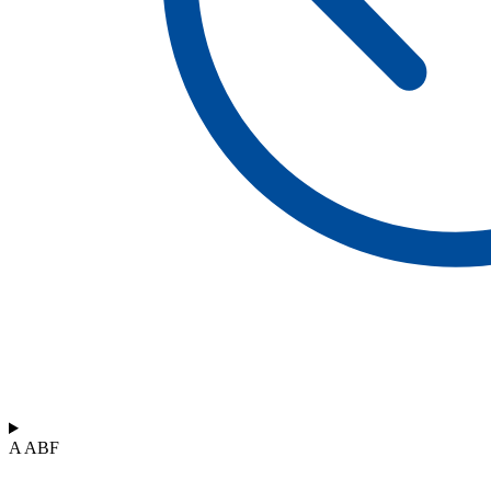
A ABF