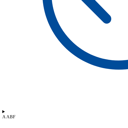
A ABF