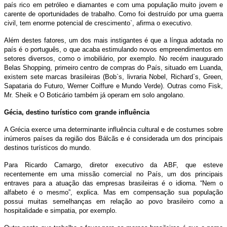
país rico em petróleo e diamantes e com uma população muito jovem e
carente de oportunidades de trabalho. Como foi destruído por uma guerra
civil, tem enorme potencial de crescimento`, afirma o executivo.
Além destes fatores, um dos mais instigantes é que a língua adotada no
país é o português, o que acaba estimulando novos empreendimentos em
setores diversos, como o imobiliário, por exemplo. No recém inaugurado
Belas Shopping, primeiro centro de compras do País, situado em Luanda,
existem sete marcas brasileiras (Bob`s, livraria Nobel, Richard`s, Green,
Sapataria do Futuro, Werner Coiffure e Mundo Verde). Outras como Fisk,
Mr. Sheik e O Boticário também já operam em solo angolano.
Gécia, destino turístico com grande influência
A Grécia exerce uma determinante influência cultural e de costumes sobre
inúmeros países da região dos Bálcãs e é considerada um dos principais
destinos turísticos do mundo.
Para Ricardo Camargo, diretor executivo da ABF, que esteve
recentemente em uma missão comercial no País, um dos principais
entraves para a atuação das empresas brasileiras é o idioma. “Nem o
alfabeto é o mesmo”, explica. Mas em compensação sua população
possui muitas semelhanças em relação ao povo brasileiro como a
hospitalidade e simpatia, por exemplo.