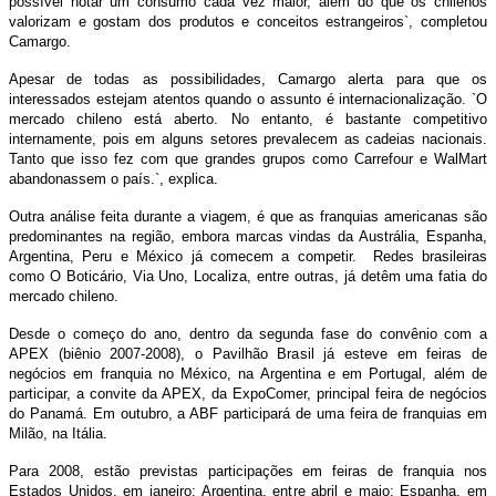
possível notar um consumo cada vez maior, além do que os chilenos
valorizam e gostam dos produtos e conceitos estrangeiros`, completou
Camargo.
Apesar de todas as possibilidades, Camargo alerta para que os
interessados estejam atentos quando o assunto é internacionalização. `O
mercado chileno está aberto. No entanto, é bastante competitivo
internamente, pois em alguns setores prevalecem as cadeias nacionais.
Tanto que isso fez com que grandes grupos como Carrefour e WalMart
abandonassem o país.`, explica.
Outra análise feita durante a viagem, é que as franquias americanas são
predominantes na região, embora marcas vindas da Austrália, Espanha,
Argentina, Peru e México já comecem a competir. Redes brasileiras
como O Boticário, Via Uno, Localiza, entre outras, já detêm uma fatia do
mercado chileno.
Desde o começo do ano, dentro da segunda fase do convênio com a
APEX (biênio 2007-2008), o Pavilhão Brasil já esteve em feiras de
negócios em franquia no México, na Argentina e em Portugal, além de
participar, a convite da APEX, da ExpoComer, principal feira de negócios
do Panamá. Em outubro, a ABF participará de uma feira de franquias em
Milão, na Itália.
Para 2008, estão previstas participações em feiras de franquia nos
Estados Unidos, em janeiro; Argentina, entre abril e maio; Espanha, em