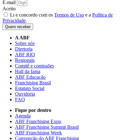
E-mail
Aceito
Li e concordo com os
Termos de Uso
e a
Política de
Privacidade
.
Quero receber
A ABF
Sobre nós
Diretoria
ABF RIO
Regionais
Comitê e comissões
Hall da fama
ABF Educação
Franchising Brasil
Estatuto Social
Ouvidoria
FAQ
Fique por dentro
Agenda
ABF Franchising Expo
ABF Franchising Summit Brasil
ABF Franchising Week
Convenção do ABF Franchising