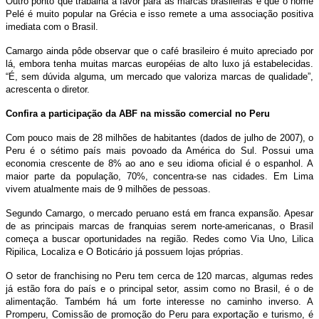
Outro ponto que trabalha a favor para as marcas brasileiras é que o nome
Pelé é muito popular na Grécia e isso remete a uma associação positiva
imediata com o Brasil.
Camargo ainda pôde observar que o café brasileiro é muito apreciado por
lá, embora tenha muitas marcas européias de alto luxo já estabelecidas.
“É, sem dúvida alguma, um mercado que valoriza marcas de qualidade”,
acrescenta o diretor.
Confira a participação da ABF na missão comercial no Peru
Com pouco mais de 28 milhões de habitantes (dados de julho de 2007), o
Peru é o sétimo país mais povoado da América do Sul. Possui uma
economia crescente de 8% ao ano e seu idioma oficial é o espanhol. A
maior parte da população, 70%, concentra-se nas cidades. Em Lima
vivem atualmente mais de 9 milhões de pessoas.
Segundo Camargo, o mercado peruano está em franca expansão. Apesar
de as principais marcas de franquias serem norte-americanas, o Brasil
começa a buscar oportunidades na região. Redes como Via Uno, Lilica
Ripilica, Localiza e O Boticário já possuem lojas próprias.
O setor de franchising no Peru tem cerca de 120 marcas, algumas redes
já estão fora do país e o principal setor, assim como no Brasil, é o de
alimentação. Também há um forte interesse no caminho inverso. A
Promperu, Comissão de promoção do Peru para exportação e turismo, é