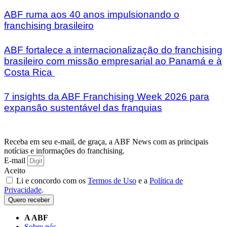
ABF ruma aos 40 anos impulsionando o
franchising brasileiro
ABF fortalece a internacionalização do franchising
brasileiro com missão empresarial ao Panamá e à
Costa Rica
7 insights da ABF Franchising Week 2026 para
expansão sustentável das franquias
Receba em seu e-mail, de graça, a ABF News com as principais
notícias e informações do franchising.
E-mail
Aceito
Li e concordo com os
Termos de Uso
e a
Política de
Privacidade
.
Quero receber
A ABF
Sobre nós