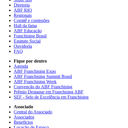
Diretoria
ABF RIO
Regionais
Comitê e comissões
Hall da fama
ABF Educação
Franchising Brasil
Estatuto Social
Ouvidoria
FAQ
Fique por dentro
Agenda
ABF Franchising Expo
ABF Franchising Summit Brasil
ABF Franchising Week
Convenção do ABF Franchising
Prêmio Destaque em Franchising ABF
SEF - Selo de Excelência em Franchising
Associado
Central do Associado
Associados
Beneficios
Locação de Espaço